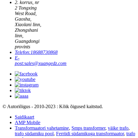
2. korrus, nr
2 Tongxing
West Road,
Gaosha,
Xiaolani linn,
Zhongshani
linn,
Guangdongi
provints
Telefon:
18688730868
E-
post:
sales@xuangedz.com
© Autoriõigus - 2010-2023 : Kõik õigused kaitstud.
Saidikaart
AMP Mobile
Transformaatori vahetamine
,
Smps transformer
,
väike trafo
,
trafo südamiku pool
,
Ferriidi südamikuga transformaator
,
trafo