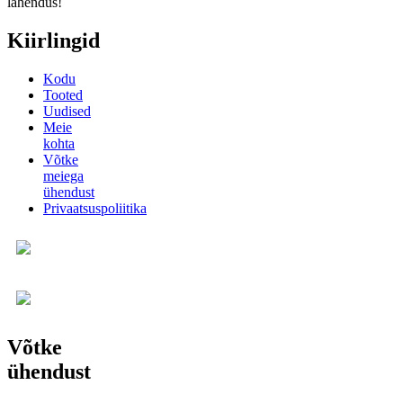
lahendus!
Kiirlingid
Kodu
Tooted
Uudised
Meie
kohta
Võtke
meiega
ühendust
Privaatsuspoliitika
Võtke
ühendust