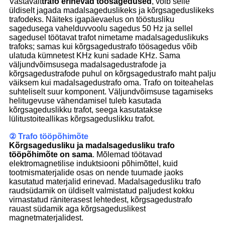
Vastavalt
trafo erinevad töösagedused
, võib selle
üldiselt jagada madalsageduslikeks ja kõrgsageduslikeks
trafodeks. Näiteks igapäevaelus on tööstusliku
sagedusega vahelduvvoolu sagedus 50 Hz ja sellel
sagedusel töötavat trafot nimetame madalsageduslikuks
trafoks; samas kui kõrgsagedustrafo töösagedus võib
ulatuda kümnetest KHz kuni sadade KHz. Sama
väljundvõimsusega madalsagedustrafode ja
kõrgsagedustrafode puhul on kõrgsagedustrafo maht palju
väiksem kui madalsagedustrafo oma. Trafo on toiteahelas
suhteliselt suur komponent. Väljundvõimsuse tagamiseks
helitugevuse vähendamisel tuleb kasutada
kõrgsageduslikku trafot, seega kasutatakse
lülitustoiteallikas kõrgsageduslikku trafot.
② Trafo tööpõhimõte
Kõrgsagedusliku ja madalsagedusliku trafo
tööpõhimõte on sama
. Mõlemad töötavad
elektromagnetilise induktsiooni põhimõttel, kuid
tootmismaterjalide osas on nende tuumade jaoks
kasutatud materjalid erinevad. Madalsagedusliku trafo
raudsüdamik on üldiselt valmistatud paljudest kokku
virnastatud räniterasest lehtedest, kõrgsagedustrafo
rauast südamik aga kõrgsageduslikest
magnetmaterjalidest.