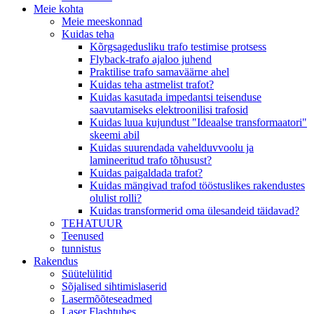
Meie kohta
Meie meeskonnad
Kuidas teha
Kõrgsagedusliku trafo testimise protsess
Flyback-trafo ajaloo juhend
Praktilise trafo samaväärne ahel
Kuidas teha astmelist trafot?
Kuidas kasutada impedantsi teisenduse
saavutamiseks elektroonilisi trafosid
Kuidas luua kujundust "Ideaalse transformaatori"
skeemi abil
Kuidas suurendada vahelduvvoolu ja
lamineeritud trafo tõhusust?
Kuidas paigaldada trafot?
Kuidas mängivad trafod tööstuslikes rakendustes
olulist rolli?
Kuidas transformerid oma ülesandeid täidavad?
TEHATUUR
Teenused
tunnistus
Rakendus
Süütelülitid
Sõjalised sihtimislaserid
Lasermõõteseadmed
Laser Flashtubes