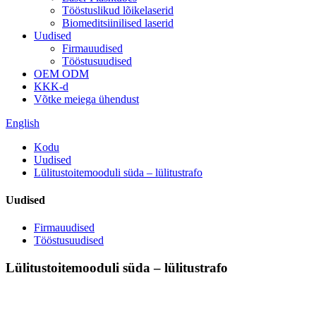
Tööstuslikud lõikelaserid
Biomeditsiinilised laserid
Uudised
Firmauudised
Tööstusuudised
OEM ODM
KKK-d
Võtke meiega ühendust
English
Kodu
Uudised
Lülitustoitemooduli süda – lülitustrafo
Uudised
Firmauudised
Tööstusuudised
Lülitustoitemooduli süda – lülitustrafo