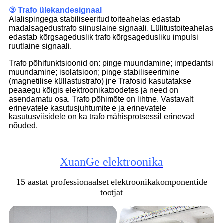
③ Trafo ülekandesignaal
Alalispingega stabiliseeritud toiteahelas edastab
madalsagedustrafo siinuslaine signaali. Lülitustoiteahelas
edastab kõrgsageduslik trafo kõrgsagedusliku impulsi
ruutlaine signaali.
Trafo põhifunktsioonid on: pinge muundamine; impedantsi
muundamine; isolatsioon; pinge stabiliseerimine
(magnetilise küllastustrafo) jne Trafosid kasutatakse
peaaegu kõigis elektroonikatoodetes ja need on
asendamatu osa. Trafo põhimõte on lihtne. Vastavalt
erinevatele kasutusjuhtumitele ja erinevatele
kasutusviisidele on ka trafo mähisprotsessil erinevad
nõuded.
XuanGe elektroonika
15 aastat professionaalset elektroonikakomponentide
tootjat