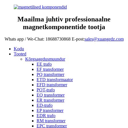
Maailma juhtiv professionaalne
magnetkomponentide tootja
Whats app / We-Chat: 18688730868 E-post:
sales@xuangedz.com
Kodu
Tooted
Kõrgsagedusmuundur
EE trafo
EF transformer
PQ transformer
ETD transformaator
EFD transformer
POT-trafo
EQ transformer
ER transformer
ED-trafo
EP transformer
EDR trafo
RM transformer
EPC transformer