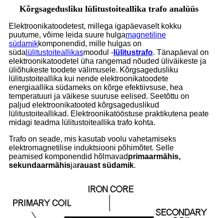
Kõrgsagedusliku lülitustoiteallika trafo analüüs
Elektroonikatoodetest, millega igapäevaselt kokku
puutume, võime leida suure hulga
magnetiline
südamik
komponendid, mille hulgas on
süda
lülitustoiteallikas
moodul -
lülitustrafo
. Tänapäeval on
elektroonikatoodetel üha rangemad nõuded üliväikeste ja
üliõhukeste toodete välimusele. Kõrgsagedusliku
lülitustoiteallika kui nende elektroonikatoodete
energiaallika südameks on kõrge efektiivsuse, hea
temperatuuri ja väikese suuruse eelised. Seetõttu on
paljud elektroonikatooted kõrgsageduslikud
lülitustoiteallikad. Elektroonikatööstuse praktikutena peate
midagi teadma lülitustoiteallika trafo kohta.
Trafo on seade, mis kasutab voolu vahetamiseks
elektromagnetilise induktsiooni põhimõtet. Selle
peamised komponendid hõlmavad
primaarmähis,
sekundaarmähis
ja
rauast südamik
.