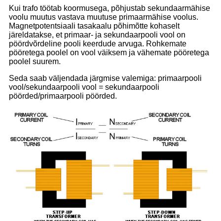
Kui trafo töötab koormusega, põhjustab sekundaarmähise
voolu muutus vastava muutuse primaarmähise voolus.
Magnetpotentsiaali tasakaalu põhimõtte kohaselt
järeldatakse, et primaar- ja sekundaarpooli vool on
pöördvõrdeline pooli keerdude arvuga. Rohkemate
pööretega poolel on vool väiksem ja vähemate pööretega
poolel suurem.
Seda saab väljendada järgmise valemiga: primaarpooli
vool/sekundaarpooli vool = sekundaarpooli
pöörded/primaarpooli pöörded.