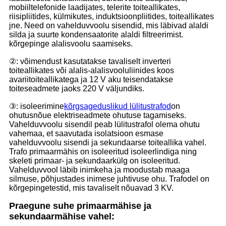
mobiiltelefonide laadijates, telerite toiteallikates,
riisipliitides, külmikutes, induktsioonpliitides, toiteallikates
jne. Need on vahelduvvoolu sisendid, mis läbivad alaldi
silda ja suurte kondensaatorite alaldi filtreerimist.
kõrgepinge alalisvoolu saamiseks.
②: võimendust kasutatakse tavaliselt inverteri
toiteallikates või alalis-alalisvooluliinides koos
avariitoiteallikatega ja 12 V aku teisendatakse
toiteseadmete jaoks 220 V väljundiks.
③: isoleerimine
kõrgsageduslikud lülitustrafod
on
ohutusnõue elektriseadmete ohutuse tagamiseks.
Vahelduvvoolu sisendil peab lülitustrafol olema ohutu
vahemaa, et saavutada isolatsioon esmase
vahelduvvoolu sisendi ja sekundaarse toiteallika vahel.
Trafo primaarmähis on isoleeritud isoleerlindiga ning
skeleti primaar- ja sekundaarkülg on isoleeritud.
Vahelduvvool läbib inimkeha ja moodustab maaga
silmuse, põhjustades inimese juhtivuse ohu. Trafodel on
kõrgepingetestid, mis tavaliselt nõuavad 3 KV.
Praegune suhe primaarmähise ja
sekundaarmähise vahel: