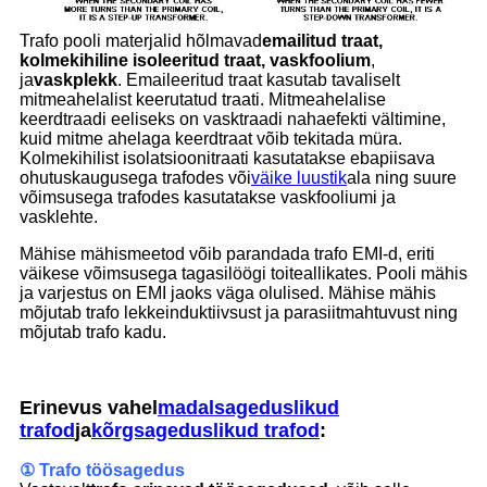
Trafo pooli materjalid hõlmavad
emailitud traat,
kolmekihiline isoleeritud traat, vaskfoolium
,
ja
vaskplekk
. Emaileeritud traat kasutab tavaliselt
mitmeahelalist keerutatud traati. Mitmeahelalise
keerdtraadi eeliseks on vasktraadi nahaefekti vältimine,
kuid mitme ahelaga keerdtraat võib tekitada müra.
Kolmekihilist isolatsioonitraati kasutatakse ebapiisava
ohutuskaugusega trafodes või
väike luustik
ala ning suure
võimsusega trafodes kasutatakse vaskfooliumi ja
vasklehte.
Mähise mähismeetod võib parandada trafo EMI-d, eriti
väikese võimsusega tagasilöögi toiteallikates. Pooli mähis
ja varjestus on EMI jaoks väga olulised. Mähise mähis
mõjutab trafo lekkeinduktiivsust ja parasiitmahtuvust ning
mõjutab trafo kadu.
Erinevus vahel
madalsageduslikud
trafod
ja
kõrgsageduslikud trafod
:
① Trafo töösagedus