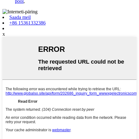
pool
,
Saada meil
+86 15361332386
x