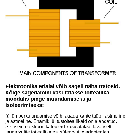
Elektroonika erialal võib sageli näha trafosid.
Kõige sagedamini kasutatakse toiteallika
moodulis pinge muundamiseks ja
isoleerimiseks:
①: ümberkujundamise võib jagada kahte tüüpi: astmeline
ja astmeline. Enamik lülitustoiteallikaid on alandatud.
Selliseid elektroonikatooteid kasutatakse tavaliselt
lauaarvutite toiteallikates, sülearvutite adapterites,