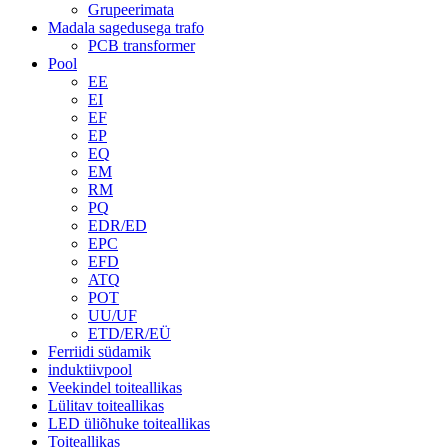
Grupeerimata
Madala sagedusega trafo
PCB transformer
Pool
EE
EI
EF
EP
EQ
EM
RM
PQ
EDR/ED
EPC
EFD
ATQ
POT
UU/UF
ETD/ER/EÜ
Ferriidi südamik
induktiivpool
Veekindel toiteallikas
Lülitav toiteallikas
LED üliõhuke toiteallikas
Toiteallikas