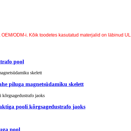
a OEM/ODM-i. Kõik toodetes kasutatud materjalid on läbinud UL
trafo pool
kahe piluga magnetsüdamiku skelett
aktiga pooli kõrgsagedustrafo jaoks
uga pool