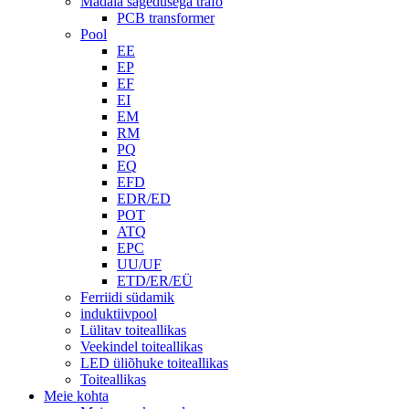
Madala sagedusega trafo
PCB transformer
Pool
EE
EP
EF
EI
EM
RM
PQ
EQ
EFD
EDR/ED
POT
ATQ
EPC
UU/UF
ETD/ER/EÜ
Ferriidi südamik
induktiivpool
Lülitav toiteallikas
Veekindel toiteallikas
LED üliõhuke toiteallikas
Toiteallikas
Meie kohta