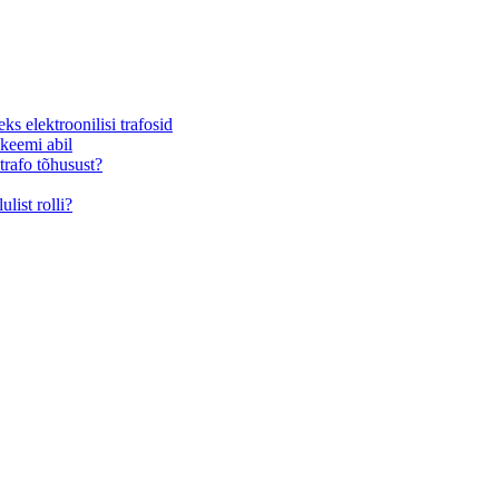
s elektroonilisi trafosid
skeemi abil
trafo tõhusust?
list rolli?