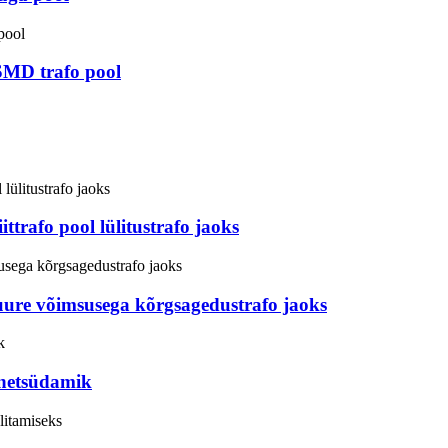
SMD trafo pool
trafo pool lülitustrafo jaoks
uure võimsusega kõrgsagedustrafo jaoks
etsüdamik