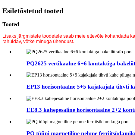
Esiletõstetud tooted
Tooted
Lisaks järgmistele toodetele saab meie ettevõte kohandada k
rahuldav, võtke minuga ühendust
.
PQ2625 vertikaalne 6+6 kontaktiga bakeliit
EP13 horisontaalne 5+5 kajakajala tihvti 
EE8.3 kahepesaline horisontaalne 2+2 kont
PQ tüüpi magnetiline pehme ferriitsüdamik