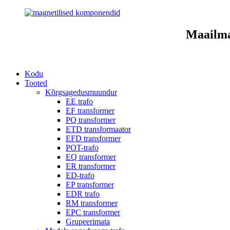
Maailma
Kodu
Tooted
Kõrgsagedusmuundur
EE trafo
EF transformer
PQ transformer
ETD transformaator
EFD transformer
POT-trafo
EQ transformer
ER transformer
ED-trafo
EP transformer
EDR trafo
RM transformer
EPC transformer
Grupeerimata