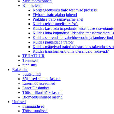
Meie meeskonnad
Kuidas teha
Kõrgsagedusliku trafo testimise protsess
Flyback-trafo ajaloo juhend
Praktilise trafo samaväärne ahel
Kuidas teha astmelist trafot?
Kuidas kasutada impedantsi teisenduse saavutamisek
Kuidas luua kujundust "Ideaalse transformaatori" 
Kuidas suurendada vahelduvvoolu ja lamineeritud 
Kuidas paigaldada trafot?
Kuidas mängivad trafod tööstuslikes rakendustes olu
Kuidas transformerid oma ülesandeid täidavad?
TEHATUUR
Teenused
tunnistus
Rakendus
Süütelülitid
Sõjalised sihtimislaserid
Lasermõõteseadmed
Laser Flashtubes
Tööstuslikud lõikelaserid
Biomeditsiinilised laserid
Uudised
Firmauudised
Tööstusuudised