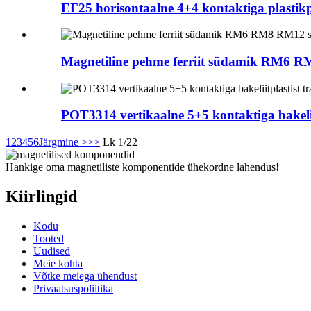
EF25 horisontaalne 4+4 kontaktiga plastikpo
Magnetiline pehme ferriit südamik RM6 RM
POT3314 vertikaalne 5+5 kontaktiga bakeliit
1
2
3
4
5
6
Järgmine >
>>
Lk 1/22
Hankige oma magnetiliste komponentide ühekordne lahendus!
Kiirlingid
Kodu
Tooted
Uudised
Meie kohta
Võtke meiega ühendust
Privaatsuspoliitika