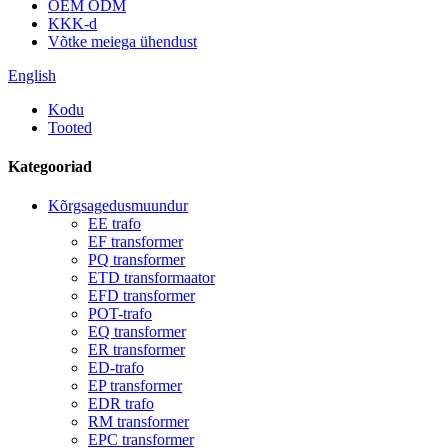
OEM ODM
KKK-d
Võtke meiega ühendust
English
Kodu
Tooted
Kategooriad
Kõrgsagedusmuundur
EE trafo
EF transformer
PQ transformer
ETD transformaator
EFD transformer
POT-trafo
EQ transformer
ER transformer
ED-trafo
EP transformer
EDR trafo
RM transformer
EPC transformer