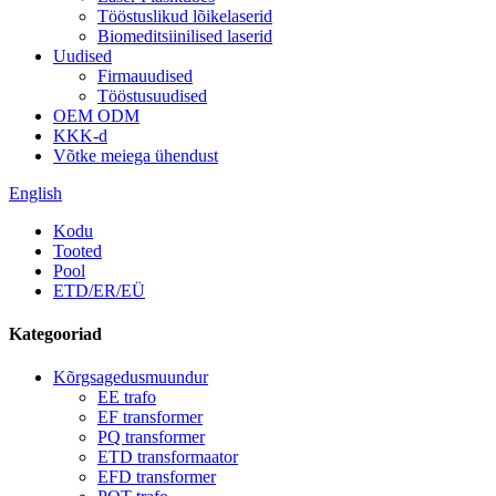
Tööstuslikud lõikelaserid
Biomeditsiinilised laserid
Uudised
Firmauudised
Tööstusuudised
OEM ODM
KKK-d
Võtke meiega ühendust
English
Kodu
Tooted
Pool
ETD/ER/EÜ
Kategooriad
Kõrgsagedusmuundur
EE trafo
EF transformer
PQ transformer
ETD transformaator
EFD transformer