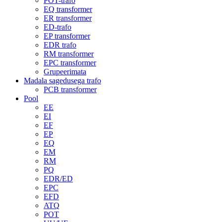
POT-trafo
EQ transformer
ER transformer
ED-trafo
EP transformer
EDR trafo
RM transformer
EPC transformer
Grupeerimata
Madala sagedusega trafo
PCB transformer
Pool
EE
EI
EF
EP
EQ
EM
RM
PQ
EDR/ED
EPC
EFD
ATQ
POT