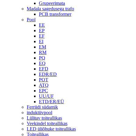
Grupeerimata
Madala sagedusega trafo
PCB transformer
Pool
EE
EP
EF
EI
EM
RM
PQ
EQ
EFD
EDR/ED
POT
ATQ
EPC
UU/UF
ETD/ER/EÜ
Ferriidi südamik
induktiivpool
Lülitav toiteallikas
Veekindel toiteallikas
LED üliõhuke toiteallikas
Toiteallikas