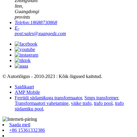
Zhongshani
linn,
Guangdongi
provints
Telefon:
18688730868
E-
post:
sales@xuangedz.com
© Autoriõigus - 2010-2023 : Kõik õigused kaitstud.
Saidikaart
AMP Mobile
Ferriidi südamikuga transformaator
,
Smps transformer
,
Transformaatori vahetamine
,
väike trafo
,
trafo pool
,
trafo
südamiku pool
,
Saada meil
+86 15361332386