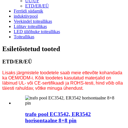
UU/UF
ETD/ER/EÜ
Ferriidi südamik
induktiivpool
Veekindel toiteallikas
Lülitav toiteallikas
LED üliõhuke toiteallikas
Toiteallikas
Esiletõstetud tooted
ETD/ER/EÜ
Lisaks järgmistele toodetele saab meie ettevõte kohandada
ka OEM/ODM-i. Kõik toodetes kasutatud materjalid on
läbinud UL- või CE-sertifikaadi ja ROHS-testi, hind võib olla
täiesti rahuldav, võtke minuga ühendust.
trafo pool EC3542, ER3542
horisontaalne 8+8 pin