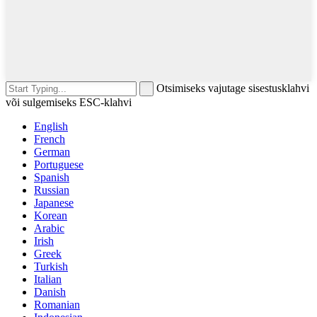
Otsimiseks vajutage sisestusklahvi
või sulgemiseks ESC-klahvi
English
French
German
Portuguese
Spanish
Russian
Japanese
Korean
Arabic
Irish
Greek
Turkish
Italian
Danish
Romanian