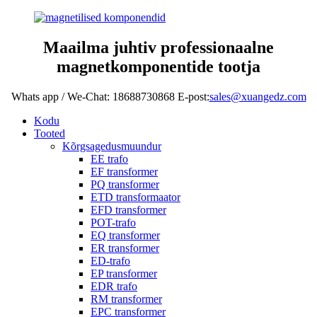
Maailma juhtiv professionaalne
magnetkomponentide tootja
Whats app / We-Chat: 18688730868 E-post:
sales@xuangedz.com
Kodu
Tooted
Kõrgsagedusmuundur
EE trafo
EF transformer
PQ transformer
ETD transformaator
EFD transformer
POT-trafo
EQ transformer
ER transformer
ED-trafo
EP transformer
EDR trafo
RM transformer
EPC transformer