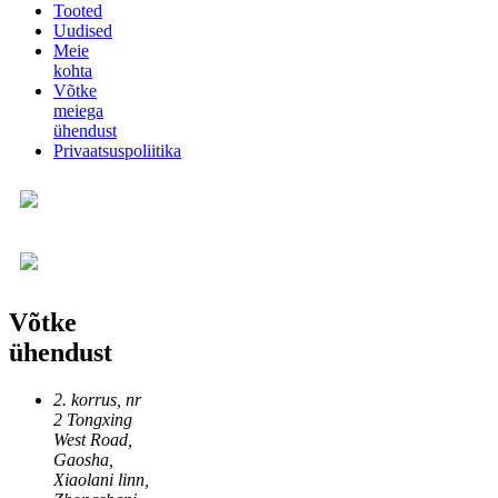
Tooted
Uudised
Meie
kohta
Võtke
meiega
ühendust
Privaatsuspoliitika
Võtke
ühendust
2. korrus, nr
2 Tongxing
West Road,
Gaosha,
Xiaolani linn,