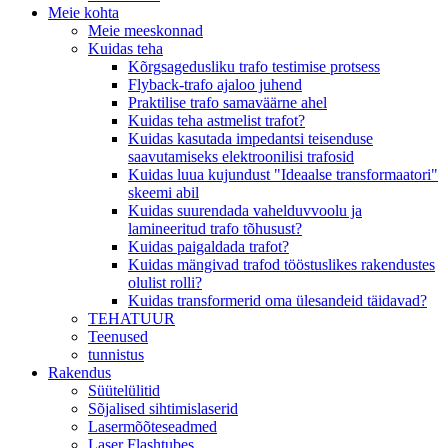
Meie kohta
Meie meeskonnad
Kuidas teha
Kõrgsagedusliku trafo testimise protsess
Flyback-trafo ajaloo juhend
Praktilise trafo samaväärne ahel
Kuidas teha astmelist trafot?
Kuidas kasutada impedantsi teisenduse
saavutamiseks elektroonilisi trafosid
Kuidas luua kujundust "Ideaalse transformaatori"
skeemi abil
Kuidas suurendada vahelduvvoolu ja
lamineeritud trafo tõhusust?
Kuidas paigaldada trafot?
Kuidas mängivad trafod tööstuslikes rakendustes
olulist rolli?
Kuidas transformerid oma ülesandeid täidavad?
TEHATUUR
Teenused
tunnistus
Rakendus
Süütelülitid
Sõjalised sihtimislaserid
Lasermõõteseadmed
Laser Flashtubes