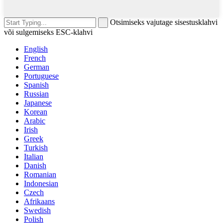
Otsimiseks vajutage sisestusklahvi
või sulgemiseks ESC-klahvi
English
French
German
Portuguese
Spanish
Russian
Japanese
Korean
Arabic
Irish
Greek
Turkish
Italian
Danish
Romanian
Indonesian
Czech
Afrikaans
Swedish
Polish