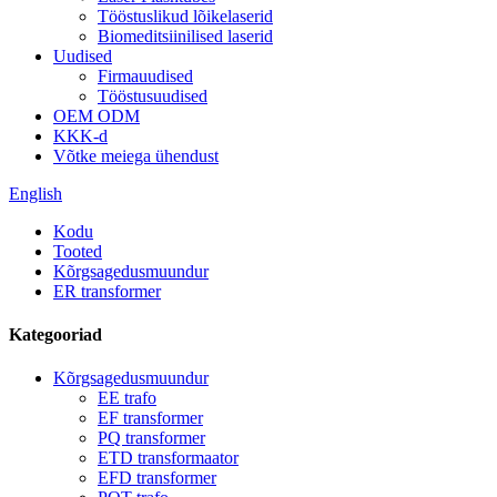
Tööstuslikud lõikelaserid
Biomeditsiinilised laserid
Uudised
Firmauudised
Tööstusuudised
OEM ODM
KKK-d
Võtke meiega ühendust
English
Kodu
Tooted
Kõrgsagedusmuundur
ER transformer
Kategooriad
Kõrgsagedusmuundur
EE trafo
EF transformer
PQ transformer
ETD transformaator
EFD transformer