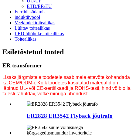
UU/UF
ETD/ER/EÜ
Ferriidi südamik
induktiivpool
Veekindel toiteallikas
Lülitav toiteallikas
LED üliõhuke toiteallikas
Toiteallikas
Esiletõstetud tooted
ER transformer
Lisaks järgmistele toodetele saab meie ettevõte kohandada
ka OEM/ODM-i. Kõik toodetes kasutatud materjalid on
läbinud UL- või CE-sertifikaadi ja ROHS-testi, hind võib olla
täiesti rahuldav, võtke minuga ühendust.
ER2828 ER3542 Flyback jõutrafo