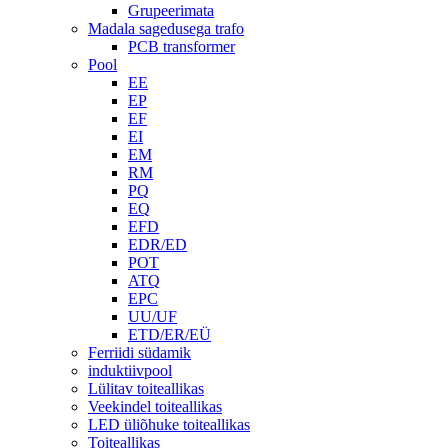
Grupeerimata
Madala sagedusega trafo
PCB transformer
Pool
EE
EP
EF
EI
EM
RM
PQ
EQ
EFD
EDR/ED
POT
ATQ
EPC
UU/UF
ETD/ER/EÜ
Ferriidi südamik
induktiivpool
Lülitav toiteallikas
Veekindel toiteallikas
LED üliõhuke toiteallikas
Toiteallikas