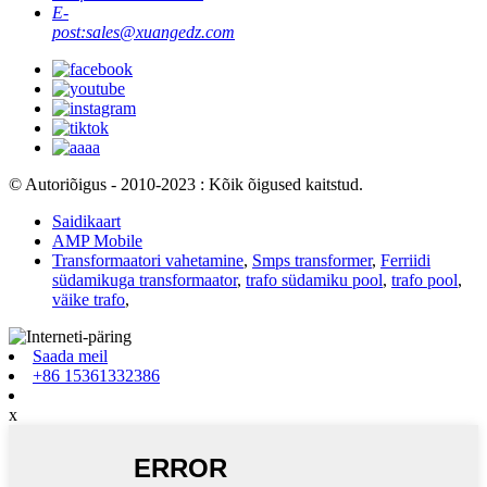
E-
post:
sales@xuangedz.com
© Autoriõigus - 2010-2023 : Kõik õigused kaitstud.
Saidikaart
AMP Mobile
Transformaatori vahetamine
,
Smps transformer
,
Ferriidi
südamikuga transformaator
,
trafo südamiku pool
,
trafo pool
,
väike trafo
,
Saada meil
+86 15361332386
x