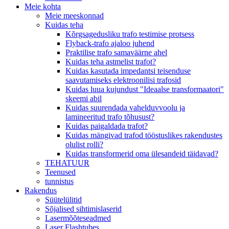
Meie kohta
Meie meeskonnad
Kuidas teha
Kõrgsagedusliku trafo testimise protsess
Flyback-trafo ajaloo juhend
Praktilise trafo samaväärne ahel
Kuidas teha astmelist trafot?
Kuidas kasutada impedantsi teisenduse
saavutamiseks elektroonilisi trafosid
Kuidas luua kujundust "Ideaalse transformaatori"
skeemi abil
Kuidas suurendada vahelduvvoolu ja
lamineeritud trafo tõhusust?
Kuidas paigaldada trafot?
Kuidas mängivad trafod tööstuslikes rakendustes
olulist rolli?
Kuidas transformerid oma ülesandeid täidavad?
TEHATUUR
Teenused
tunnistus
Rakendus
Süütelülitid
Sõjalised sihtimislaserid
Lasermõõteseadmed
Laser Flashtubes