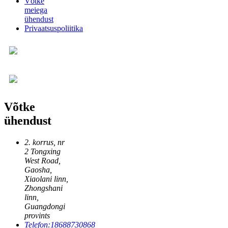
Võtke
meiega
ühendust
Privaatsuspoliitika
Võtke
ühendust
2. korrus, nr
2 Tongxing
West Road,
Gaosha,
Xiaolani linn,
Zhongshani
linn,
Guangdongi
provints
Telefon:
18688730868