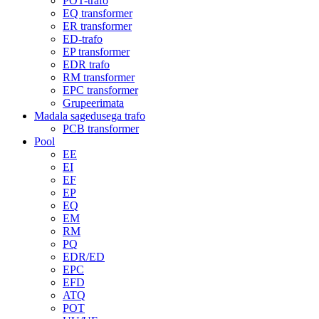
POT-trafo
EQ transformer
ER transformer
ED-trafo
EP transformer
EDR trafo
RM transformer
EPC transformer
Grupeerimata
Madala sagedusega trafo
PCB transformer
Pool
EE
EI
EF
EP
EQ
EM
RM
PQ
EDR/ED
EPC
EFD
ATQ
POT