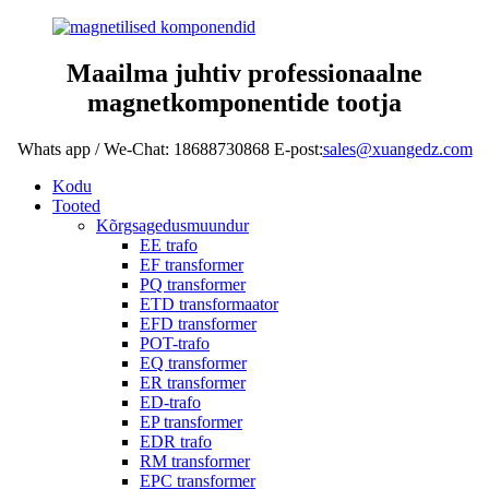
Maailma juhtiv professionaalne
magnetkomponentide tootja
Whats app / We-Chat: 18688730868 E-post:
sales@xuangedz.com
Kodu
Tooted
Kõrgsagedusmuundur
EE trafo
EF transformer
PQ transformer
ETD transformaator
EFD transformer
POT-trafo
EQ transformer
ER transformer
ED-trafo
EP transformer
EDR trafo
RM transformer
EPC transformer