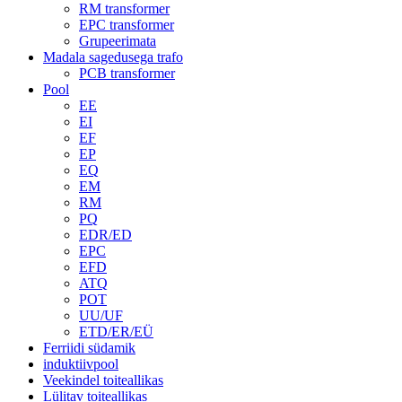
RM transformer
EPC transformer
Grupeerimata
Madala sagedusega trafo
PCB transformer
Pool
EE
EI
EF
EP
EQ
EM
RM
PQ
EDR/ED
EPC
EFD
ATQ
POT
UU/UF
ETD/ER/EÜ
Ferriidi südamik
induktiivpool
Veekindel toiteallikas
Lülitav toiteallikas