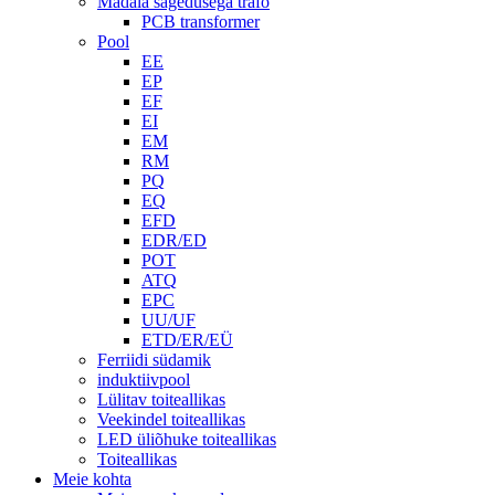
Madala sagedusega trafo
PCB transformer
Pool
EE
EP
EF
EI
EM
RM
PQ
EQ
EFD
EDR/ED
POT
ATQ
EPC
UU/UF
ETD/ER/EÜ
Ferriidi südamik
induktiivpool
Lülitav toiteallikas
Veekindel toiteallikas
LED üliõhuke toiteallikas
Toiteallikas
Meie kohta