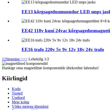
EE13 kõrgsagedusmuundur LED smps jao
EE42 110v kuni 24vac kõrgsagedusmagnetil
EE16 trafo 220v 5v 9v 12v 18v 24v trafo
1
2
Järgmine >
>>
Lehekülg 1/2
Hankige oma magnetiliste komponentide ühekordne lahendus!
Kiirlingid
Kodu
Tooted
Uudised
Meie kohta
Võtke meiega ühendust