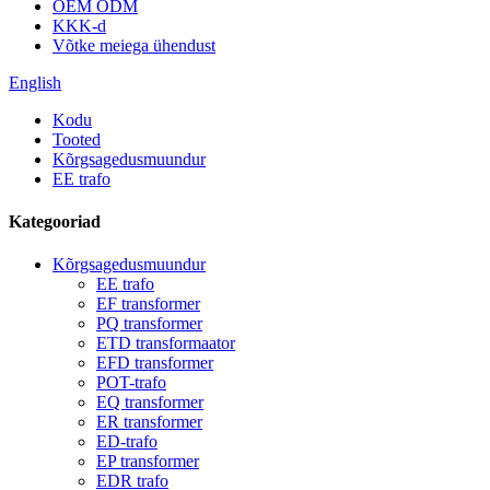
OEM ODM
KKK-d
Võtke meiega ühendust
English
Kodu
Tooted
Kõrgsagedusmuundur
EE trafo
Kategooriad
Kõrgsagedusmuundur
EE trafo
EF transformer
PQ transformer
ETD transformaator
EFD transformer
POT-trafo
EQ transformer
ER transformer
ED-trafo
EP transformer
EDR trafo