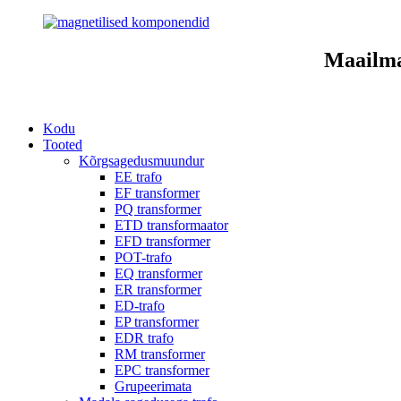
Maailma
Kodu
Tooted
Kõrgsagedusmuundur
EE trafo
EF transformer
PQ transformer
ETD transformaator
EFD transformer
POT-trafo
EQ transformer
ER transformer
ED-trafo
EP transformer
EDR trafo
RM transformer
EPC transformer
Grupeerimata