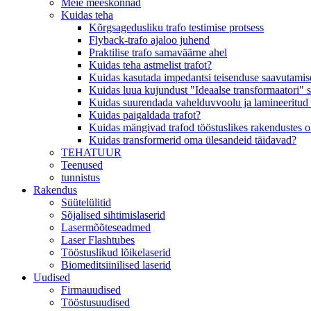
Meie meeskonnad
Kuidas teha
Kõrgsagedusliku trafo testimise protsess
Flyback-trafo ajaloo juhend
Praktilise trafo samaväärne ahel
Kuidas teha astmelist trafot?
Kuidas kasutada impedantsi teisenduse saavutamisek
Kuidas luua kujundust "Ideaalse transformaatori" 
Kuidas suurendada vahelduvvoolu ja lamineeritud 
Kuidas paigaldada trafot?
Kuidas mängivad trafod tööstuslikes rakendustes olu
Kuidas transformerid oma ülesandeid täidavad?
TEHATUUR
Teenused
tunnistus
Rakendus
Süütelülitid
Sõjalised sihtimislaserid
Lasermõõteseadmed
Laser Flashtubes
Tööstuslikud lõikelaserid
Biomeditsiinilised laserid
Uudised
Firmauudised
Tööstusuudised