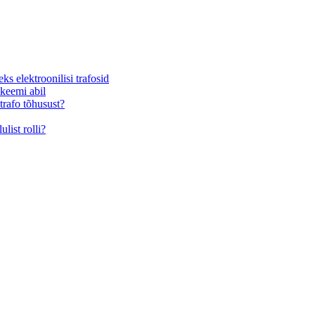
s elektroonilisi trafosid
skeemi abil
trafo tõhusust?
list rolli?