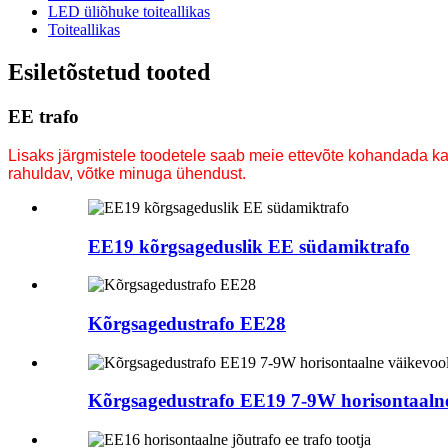
LED üliõhuke toiteallikas
Toiteallikas
Esiletõstetud tooted
EE trafo
Lisaks järgmistele toodetele saab meie ettevõte kohandada ka 
rahuldav, võtke minuga ühendust.
EE19 kõrgsageduslik EE südamiktrafo
Kõrgsagedustrafo EE28
Kõrgsagedustrafo EE19 7-9W horisontaalne