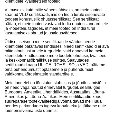
klientidele kvaliteetseid tooteid.
Viimaseks, kuid mitte vähem tähtsaks, on meie tooted
saanud VED sertifikaadi, mis on India turule sisenevate
toodete kohustuslik ohutussertifikaat. See sertifikaat
näitab, et meie tooted vastavad India ohutusstandarditele
ja -nõuetele, tagades, et meie tooted on India turul
kasutamiseks ohutud ja usaldusväärsed.
Üldiselt seisneb meie sertifikaatide väärtus nende
klientidele pakutavas kindluses. Need sertifikaadid ei ava
mitte ainult ust uutele turgudele, vaid annavad ka meie
klientidele kindlustunde meie toodete ohutuse, kvaliteedi
ja keskkonnasõbralikkuse suhtes. Saavutades
sertifikaadid nagu UL, CE, ROHS, ISO ja VED, näitame
oma pühendumust tipptasemele ja pühendumust
valdkonna kõrgeimatele standarditele.
Meie toodetel on tõestatud stabiilsus ja jõudlus, mistõttu
on need väga nõutud erinevatel turgudel, sealhulgas
Euroopas, Ameerika Ühendriikides, Austraalias, Lõuna-
Ameerikas ja Lõuna-Aafrikas. Meie sertifikaadid koos
suurepärase tootekvaliteediga võimaldavad meil luua
nendes piirkondades tugeva kohaloleku ja jätkame uute
laienemisvõimaluste uurimist.