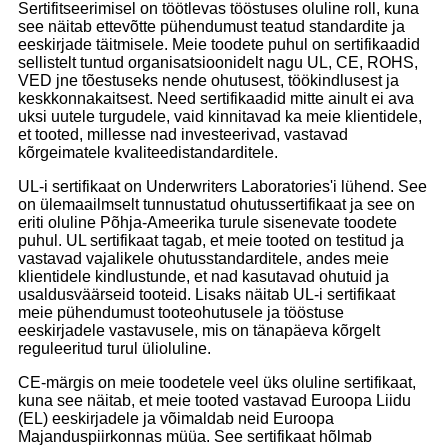
Sertifitseerimisel on töötlevas tööstuses oluline roll, kuna
see näitab ettevõtte pühendumust teatud standardite ja
eeskirjade täitmisele. Meie toodete puhul on sertifikaadid
sellistelt tuntud organisatsioonidelt nagu UL, CE, ROHS,
VED jne tõestuseks nende ohutusest, töökindlusest ja
keskkonnakaitsest. Need sertifikaadid mitte ainult ei ava
uksi uutele turgudele, vaid kinnitavad ka meie klientidele,
et tooted, millesse nad investeerivad, vastavad
kõrgeimatele kvaliteedistandarditele.
UL-i sertifikaat on Underwriters Laboratories'i lühend. See
on ülemaailmselt tunnustatud ohutussertifikaat ja see on
eriti oluline Põhja-Ameerika turule sisenevate toodete
puhul. UL sertifikaat tagab, et meie tooted on testitud ja
vastavad vajalikele ohutusstandarditele, andes meie
klientidele kindlustunde, et nad kasutavad ohutuid ja
usaldusväärseid tooteid. Lisaks näitab UL-i sertifikaat
meie pühendumust tooteohutusele ja tööstuse
eeskirjadele vastavusele, mis on tänapäeva kõrgelt
reguleeritud turul ülioluline.
CE-märgis on meie toodetele veel üks oluline sertifikaat,
kuna see näitab, et meie tooted vastavad Euroopa Liidu
(EL) eeskirjadele ja võimaldab neid Euroopa
Majanduspiirkonnas müüa. See sertifikaat hõlmab