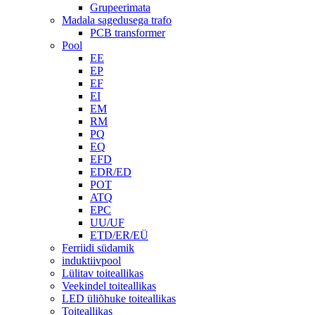
Grupeerimata
Madala sagedusega trafo
PCB transformer
Pool
EE
EP
EF
EI
EM
RM
PQ
EQ
EFD
EDR/ED
POT
ATQ
EPC
UU/UF
ETD/ER/EÜ
Ferriidi südamik
induktiivpool
Lülitav toiteallikas
Veekindel toiteallikas
LED üliõhuke toiteallikas
Toiteallikas