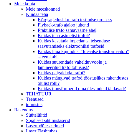
Meie kohta
Meie meeskonnad
Kuidas teha
Kõrgsagedusliku trafo testimise protsess
Flyback-trafo ajaloo juhend
Praktilise trafo samaväärne ahel
Kuidas teha astmelist trafot?
Kuidas kasutada impedantsi teisenduse
saavutamiseks elektroonilisi trafosid
Kuidas luua kujundust "Ideaalse transformaatori"
skeemi abil
Kuidas suurendada vahelduvvoolu ja
lamineeritud trafo tõhusust?
Kuidas paigaldada trafot?
Kuidas mängivad trafod tööstuslikes rakendustes
olulist rolli?
Kuidas transformerid oma ülesandeid täidavad?
TEHATUUR
Teenused
tunnistus
Rakendus
Süütelülitid
Sõjalised sihtimislaserid
Lasermõõteseadmed
Laser Flashtubes