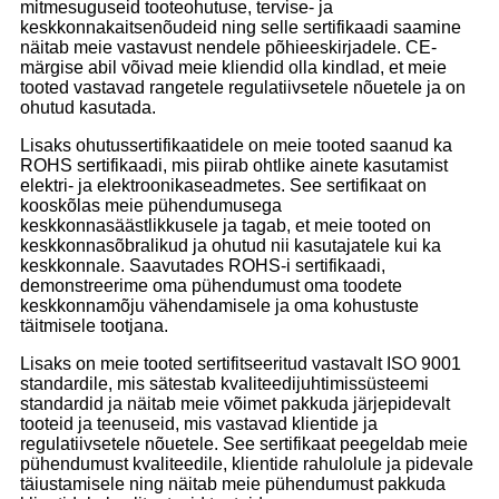
mitmesuguseid tooteohutuse, tervise- ja
keskkonnakaitsenõudeid ning selle sertifikaadi saamine
näitab meie vastavust nendele põhieeskirjadele. CE-
märgise abil võivad meie kliendid olla kindlad, et meie
tooted vastavad rangetele regulatiivsetele nõuetele ja on
ohutud kasutada.
Lisaks ohutussertifikaatidele on meie tooted saanud ka
ROHS sertifikaadi, mis piirab ohtlike ainete kasutamist
elektri- ja elektroonikaseadmetes. See sertifikaat on
kooskõlas meie pühendumusega
keskkonnasäästlikkusele ja tagab, et meie tooted on
keskkonnasõbralikud ja ohutud nii kasutajatele kui ka
keskkonnale. Saavutades ROHS-i sertifikaadi,
demonstreerime oma pühendumust oma toodete
keskkonnamõju vähendamisele ja oma kohustuste
täitmisele tootjana.
Lisaks on meie tooted sertifitseeritud vastavalt ISO 9001
standardile, mis sätestab kvaliteedijuhtimissüsteemi
standardid ja näitab meie võimet pakkuda järjepidevalt
tooteid ja teenuseid, mis vastavad klientide ja
regulatiivsetele nõuetele. See sertifikaat peegeldab meie
pühendumust kvaliteedile, klientide rahulolule ja pidevale
täiustamisele ning näitab meie pühendumust pakkuda