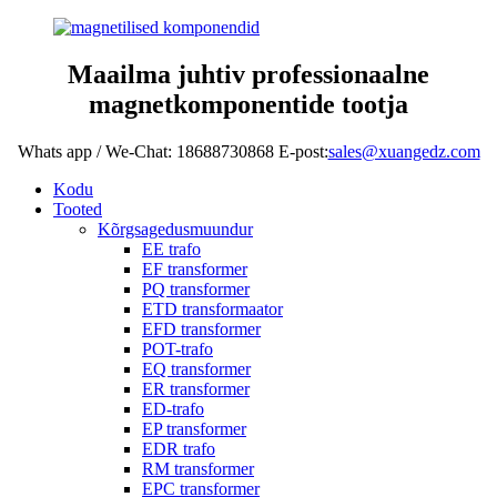
Maailma juhtiv professionaalne
magnetkomponentide tootja
Whats app / We-Chat: 18688730868 E-post:
sales@xuangedz.com
Kodu
Tooted
Kõrgsagedusmuundur
EE trafo
EF transformer
PQ transformer
ETD transformaator
EFD transformer
POT-trafo
EQ transformer
ER transformer
ED-trafo
EP transformer
EDR trafo
RM transformer
EPC transformer