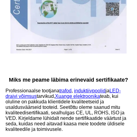
Miks me peame läbima erinevaid sertifikaate?
Professionaalse tootjana
trafod
,
induktiivpoolid
ja
LED-
draivi võimsus
tarvikud,
Xuange elektroonika
teab, kui
oluline on pakkuda klientidele kvaliteetseid ja
usaldusväärseid tooteid. Seetõttu oleme saanud mitu
kvaliteedisertifikaati, sealhulgas CE, UL, ROHS, ISO ja
VED. Kirjeldame lühidalt nende sertifikaatide väärtust ja
seda, kuidas need aitavad kaasa meie toodete üldisele
kvaliteedile ja toimivusele.