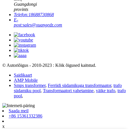
Guangdongi
provints
Telefon:
18688730868
E-
post:
sales@xuangedz.com
© Autoriõigus - 2010-2023 : Kõik õigused kaitstud.
Saidikaart
AMP Mobile
Smps transformer
,
Ferriidi südamikuga transformaator
,
trafo
südamiku pool
,
Transformaatori vahetamine
,
väike trafo
,
trafo
pool
,
Saada meil
+86 15361332386
x