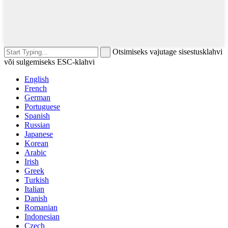
Otsimiseks vajutage sisestusklahvi
või sulgemiseks ESC-klahvi
English
French
German
Portuguese
Spanish
Russian
Japanese
Korean
Arabic
Irish
Greek
Turkish
Italian
Danish
Romanian
Indonesian
Czech