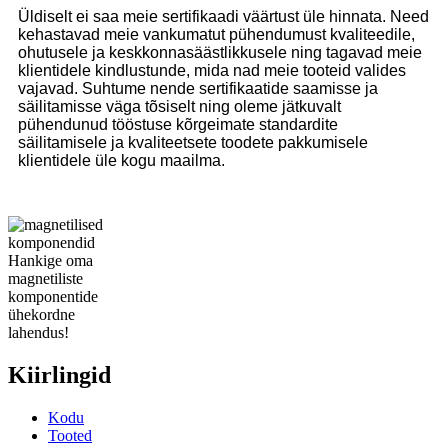
Üldiselt ei saa meie sertifikaadi väärtust üle hinnata. Need
kehastavad meie vankumatut pühendumust kvaliteedile,
ohutusele ja keskkonnasäästlikkusele ning tagavad meie
klientidele kindlustunde, mida nad meie tooteid valides
vajavad. Suhtume nende sertifikaatide saamisse ja
säilitamisse väga tõsiselt ning oleme jätkuvalt
pühendunud tööstuse kõrgeimate standardite
säilitamisele ja kvaliteetsete toodete pakkumisele
klientidele üle kogu maailma.
Hankige oma
magnetiliste
komponentide
ühekordne
lahendus!
Kiirlingid
Kodu
Tooted