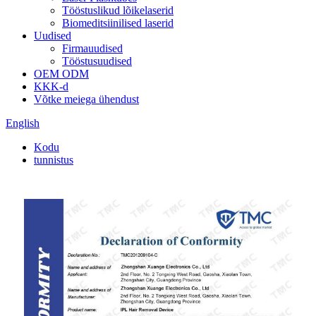
Tööstuslikud lõikelaserid
Biomeditsiinilised laserid
Uudised
Firmauudised
Tööstusuudised
OEM ODM
KKK-d
Võtke meiega ühendust
English
Kodu
tunnistus