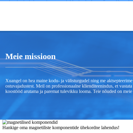
Meie missioon
Xuangel on hea maine kodu- ja välisturgudel ning me aktsepteerime
ostuvajadustest. Meil on professionaalne klienditeenindus, et vastata
koostööd arutama ja paremat tulevikku looma. Teie nõuded on meie
Hankige oma magnetiliste komponentide ühekordne lahendus!