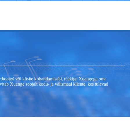
ardtooted või küsite kohandamisabi, rääkige Xuangega oma
rvitab Xuange soojalt kodu- ja välismaal kliente, kes tulevad