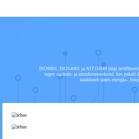
ISO9001, ISO14001 ja ATF16949 järgi sertifitseerit
tugev uurimis- ja arendusmeeskond, kes pakub l
laialdaselt uutes energia-, fot