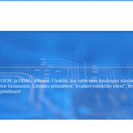
 OEM- ja ODM-i tellimusi. Ükskõik, kas valite meie kataloogist stand
 teie küsimustele. Lähtudes põhimõttest "kvaliteet ennekõike klient", te
 püüdlused!