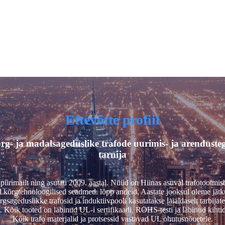
Ettevõtte profiil
- ja madalsageduslike trafode uurimis- ja arendustege
tarnija
iirimailt ning asutati 2009. aastal. Nüüd on Hiinas asuval trafotootmi
kõrgtehnoloogilised seadmed. lõpp andeid. Aastate jooksul oleme jätku
eduslikke trafosid ja induktiivpooli kasutatakse laialdaselt tarbijate to
Kõik tooted on läbinud UL-i sertifikaadi, ROHS-testi ja läbinud kihtide
Kõik trafo materjalid ja protsessid vastavad UL ohutusnõuetele.