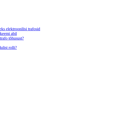
s elektroonilisi trafosid
skeemi abil
trafo tõhusust?
list rolli?