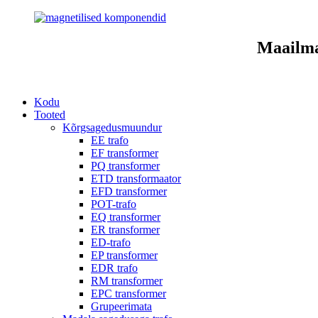
Maailma
Kodu
Tooted
Kõrgsagedusmuundur
EE trafo
EF transformer
PQ transformer
ETD transformaator
EFD transformer
POT-trafo
EQ transformer
ER transformer
ED-trafo
EP transformer
EDR trafo
RM transformer
EPC transformer
Grupeerimata