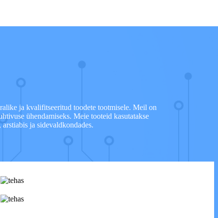
ike ja kvalifitseeritud toodete tootmisele. Meil on
uhtivuse ühendamiseks. Meie tooteid kasutatakse
, arstiabis ja sidevaldkondades.