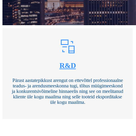
R&D
Pärast aastatepikkust arengut on ettevõttel professionaalne
teadus- ja arendusmeeskonna tugi, tõhus müügimeeskond
ja konkurentsivõimeline hinnaeelis ning see on meelitanud
kliente üle kogu maailma ning selle tooteid eksporditakse
üle kogu maailma.