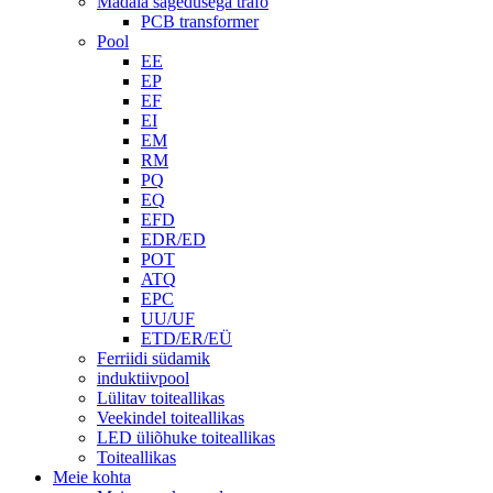
Madala sagedusega trafo
PCB transformer
Pool
EE
EP
EF
EI
EM
RM
PQ
EQ
EFD
EDR/ED
POT
ATQ
EPC
UU/UF
ETD/ER/EÜ
Ferriidi südamik
induktiivpool
Lülitav toiteallikas
Veekindel toiteallikas
LED üliõhuke toiteallikas
Toiteallikas
Meie kohta