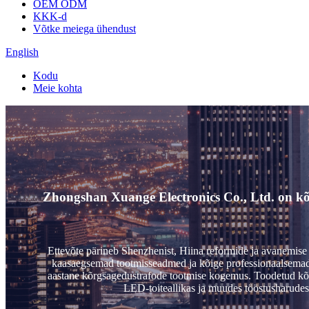
OEM ODM
KKK-d
Võtke meiega ühendust
English
Kodu
Meie kohta
Zhongshan Xuange Electronics Co., Ltd. on kõrg
Ettevõte pärineb Shenzhenist, Hiina reformide ja avanemise p
kaasaegsemad tootmisseadmed ja kõige professionaalsemad 
aastane kõrgsagedustrafode tootmise kogemus. Toodetud kõrgsag
LED-toiteallikas ja muudes tööstusharudes. 