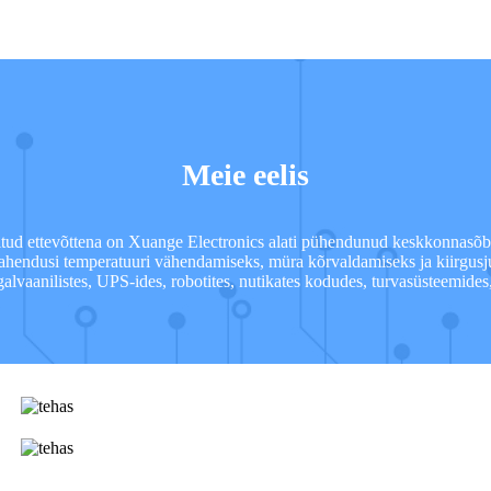
Meie eelis
ud ettevõttena on Xuange Electronics alati pühendunud keskkonnasõbral
ahendusi temperatuuri vähendamiseks, müra kõrvaldamiseks ja kiirgusj
ogalvaanilistes, UPS-ides, robotites, nutikates kodudes, turvasüsteemides