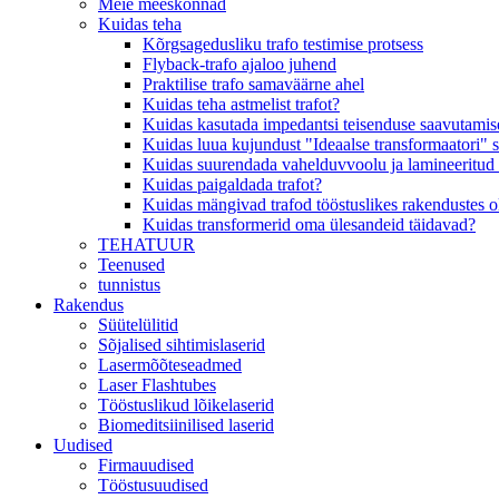
Meie meeskonnad
Kuidas teha
Kõrgsagedusliku trafo testimise protsess
Flyback-trafo ajaloo juhend
Praktilise trafo samaväärne ahel
Kuidas teha astmelist trafot?
Kuidas kasutada impedantsi teisenduse saavutamisek
Kuidas luua kujundust "Ideaalse transformaatori" 
Kuidas suurendada vahelduvvoolu ja lamineeritud 
Kuidas paigaldada trafot?
Kuidas mängivad trafod tööstuslikes rakendustes olu
Kuidas transformerid oma ülesandeid täidavad?
TEHATUUR
Teenused
tunnistus
Rakendus
Süütelülitid
Sõjalised sihtimislaserid
Lasermõõteseadmed
Laser Flashtubes
Tööstuslikud lõikelaserid
Biomeditsiinilised laserid
Uudised
Firmauudised
Tööstusuudised