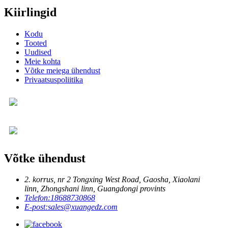
Kiirlingid
Kodu
Tooted
Uudised
Meie kohta
Võtke meiega ühendust
Privaatsuspoliitika
Võtke ühendust
2. korrus, nr 2 Tongxing West Road, Gaosha, Xiaolani
linn, Zhongshani linn, Guangdongi provints
Telefon:
18688730868
E-post:
sales@xuangedz.com