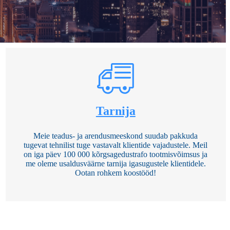
Tarnija
Meie teadus- ja arendusmeeskond suudab pakkuda
tugevat tehnilist tuge vastavalt klientide vajadustele. Meil
on iga päev 100 000 kõrgsagedustrafo tootmisvõimsus ja
me oleme usaldusväärne tarnija igasugustele klientidele.
Ootan rohkem koostööd!