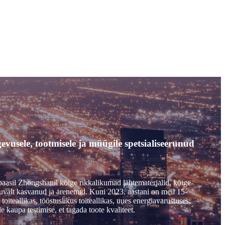
vusele, tootmisele ja müügile spetsialiseerunud
sbaasil Zhongshanil kõige rikkalikumad lähtematerjalid, kõige
valt kasvanud ja arenenud. Kuni 2023. aastani on meil 15-
iteallikas, tööstuslikus toiteallikas, uues energiavarustuses,
 kaupa testimise, et tagada toote kvaliteet.