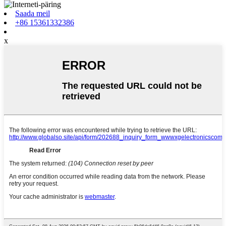
Saada meil
+86 15361332386
x