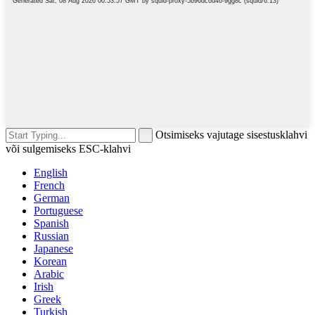
Otsimiseks vajutage sisestusklahvi
või sulgemiseks ESC-klahvi
English
French
German
Portuguese
Spanish
Russian
Japanese
Korean
Arabic
Irish
Greek
Turkish