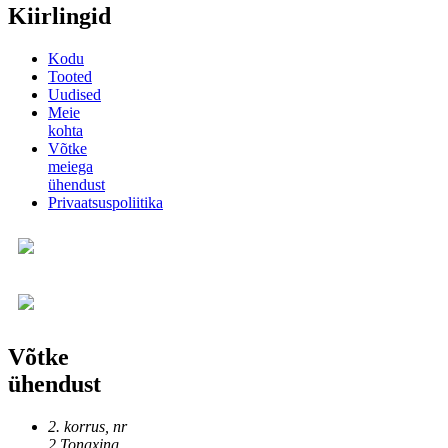
Kiirlingid
Kodu
Tooted
Uudised
Meie
kohta
Võtke
meiega
ühendust
Privaatsuspoliitika
Võtke
ühendust
2. korrus, nr
2 Tongxing