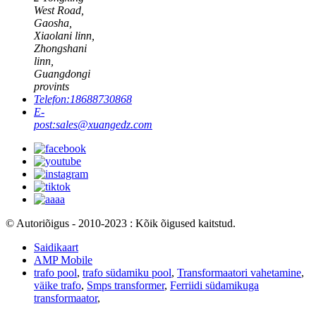
West Road,
Gaosha,
Xiaolani linn,
Zhongshani
linn,
Guangdongi
provints
Telefon:
18688730868
E-
post:
sales@xuangedz.com
© Autoriõigus - 2010-2023 : Kõik õigused kaitstud.
Saidikaart
AMP Mobile
trafo pool
,
trafo südamiku pool
,
Transformaatori vahetamine
,
väike trafo
,
Smps transformer
,
Ferriidi südamikuga
transformaator
,