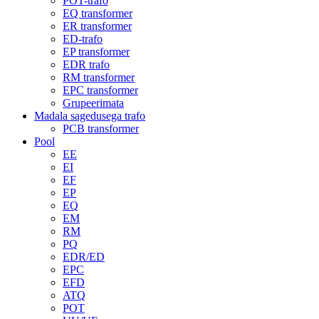
POT-trafo
EQ transformer
ER transformer
ED-trafo
EP transformer
EDR trafo
RM transformer
EPC transformer
Grupeerimata
Madala sagedusega trafo
PCB transformer
Pool
EE
EI
EF
EP
EQ
EM
RM
PQ
EDR/ED
EPC
EFD
ATQ
POT