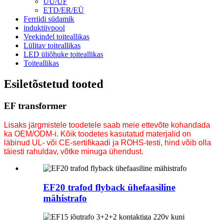
UU/UF
ETD/ER/EÜ
Ferriidi südamik
induktiivpool
Veekindel toiteallikas
Lülitav toiteallikas
LED üliõhuke toiteallikas
Toiteallikas
Esiletõstetud tooted
EF transformer
Lisaks järgmistele toodetele saab meie ettevõte kohandada
ka OEM/ODM-i. Kõik toodetes kasutatud materjalid on
läbinud UL- või CE-sertifikaadi ja ROHS-testi, hind võib olla
täiesti rahuldav, võtke minuga ühendust.
EF20 trafod flyback ühefaasiline
mähistrafo