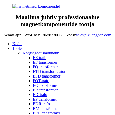
Maailma juhtiv professionaalne
magnetkomponentide tootja
Whats app / We-Chat: 18688730868 E-post:
sales@xuangedz.com
Kodu
Tooted
Kõrgsagedusmuundur
EE trafo
EF transformer
PQ transformer
ETD transformaator
EFD transformer
POT-trafo
EQ transformer
ER transformer
ED-trafo
EP transformer
EDR trafo
RM transformer
EPC transformer