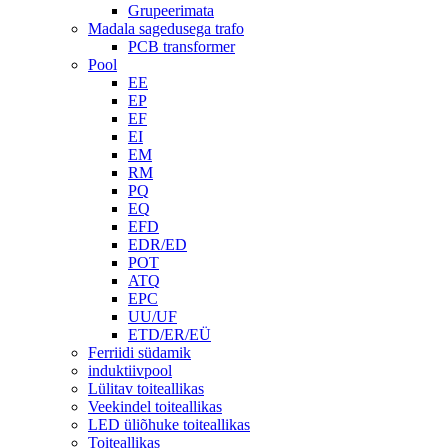
Grupeerimata
Madala sagedusega trafo
PCB transformer
Pool
EE
EP
EF
EI
EM
RM
PQ
EQ
EFD
EDR/ED
POT
ATQ
EPC
UU/UF
ETD/ER/EÜ
Ferriidi südamik
induktiivpool
Lülitav toiteallikas
Veekindel toiteallikas
LED üliõhuke toiteallikas
Toiteallikas