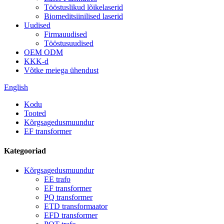
Tööstuslikud lõikelaserid
Biomeditsiinilised laserid
Uudised
Firmauudised
Tööstusuudised
OEM ODM
KKK-d
Võtke meiega ühendust
English
Kodu
Tooted
Kõrgsagedusmuundur
EF transformer
Kategooriad
Kõrgsagedusmuundur
EE trafo
EF transformer
PQ transformer
ETD transformaator
EFD transformer