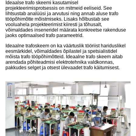
Ideaalse trafo skeemi kasutamisel
projekteerimisprotsessis on mitmeid eeliseid. See
lihtsustab analüüsi ja arvutusi ning annab aluse trafo
tööpõhimõtte mõistmiseks. Lisaks hõlbustab see
vooluahela projekteerimist kiiresti ja tõhusalt,
võimaldades inseneridel määrata konkreetse rakenduse
jaoks optimaalsed trafo parameetrid.
Ideaalne trafoskeem on ka väärtuslik tööriist hariduslikel
eesmärkidel, võimaldades õpilastel ja spetsialistidel
mõista trafo tööpõhimõtteid. Ideaalne trafo skeem aitab
arendada põhiteadmisi elektrotehnika valdkonnas,
pakkudes selget ja otsest ülevaadet trafo käitumisest.