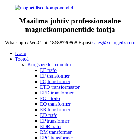
Maailma juhtiv professionaalne
magnetkomponentide tootja
Whats app / We-Chat: 18688730868 E-post:
sales@xuangedz.com
Kodu
Tooted
Kõrgsagedusmuundur
EE trafo
EF transformer
PQ transformer
ETD transformaator
EFD transformer
POT-trafo
EQ transformer
ER transformer
ED-trafo
EP transformer
EDR trafo
RM transformer
EPC transformer