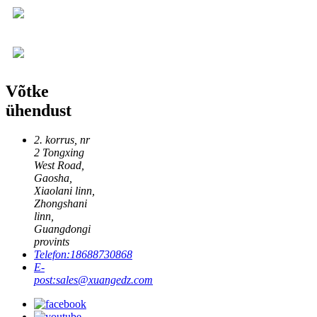
Võtke
ühendust
2. korrus, nr
2 Tongxing
West Road,
Gaosha,
Xiaolani linn,
Zhongshani
linn,
Guangdongi
provints
Telefon:
18688730868
E-
post:
sales@xuangedz.com