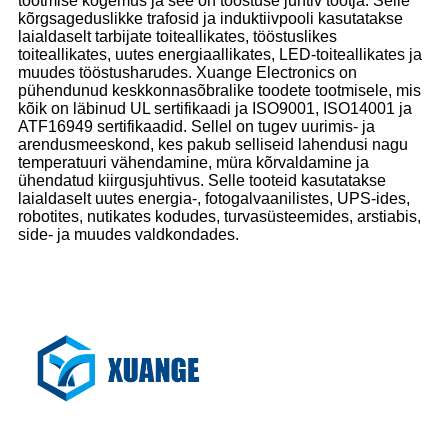
tootmise kogemus ja see on tööstuse juhtiv tootja. Selle
kõrgsageduslikke trafosid ja induktiivpooli kasutatakse
laialdaselt tarbijate toiteallikates, tööstuslikes
toiteallikates, uutes energiaallikates, LED-toiteallikates ja
muudes tööstusharudes. Xuange Electronics on
pühendunud keskkonnasõbralike toodete tootmisele, mis
kõik on läbinud UL sertifikaadi ja ISO9001, ISO14001 ja
ATF16949 sertifikaadid. Sellel on tugev uurimis- ja
arendusmeeskond, kes pakub selliseid lahendusi nagu
temperatuuri vähendamine, müra kõrvaldamine ja
ühendatud kiirgusjuhtivus. Selle tooteid kasutatakse
laialdaselt uutes energia-, fotogalvaanilistes, UPS-ides,
robotites, nutikates kodudes, turvasüsteemides, arstiabis,
side- ja muudes valdkondades.