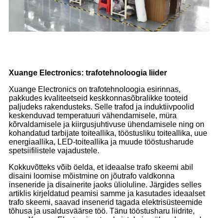
Xuange Electronics: trafotehnoloogia liider
Xuange Electronics on trafotehnoloogia esirinnas,
pakkudes kvaliteetseid keskkonnasõbralikke tooteid
paljudeks rakendusteks. Selle trafod ja induktiivpoolid
keskenduvad temperatuuri vähendamisele, müra
kõrvaldamisele ja kiirgusjuhtivuse ühendamisele ning on
kohandatud tarbijate toiteallika, tööstusliku toiteallika, uue
energiaallika, LED-toiteallika ja muude tööstusharude
spetsiifilistele vajadustele.
Kokkuvõtteks võib öelda, et ideaalse trafo skeemi abil
disaini loomise mõistmine on jõutrafo valdkonna
inseneride ja disainerite jaoks ülioluline. Järgides selles
artiklis kirjeldatud peamisi samme ja kasutades ideaalset
trafo skeemi, saavad insenerid tagada elektrisüsteemide
tõhusa ja usaldusväärse töö. Tänu tööstusharu liidrite,