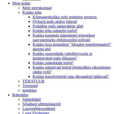
Meie kohta
Meie meeskonnad
Kuidas teha
Kõrgsagedusliku trafo testimise protsess
Flyback-trafo ajaloo juhend
Praktilise trafo samaväärne ahel
Kuidas teha astmelist trafot?
Kuidas kasutada impedantsi teisenduse
saavutamiseks elektroonilisi trafosid
Kuidas luua kujundust "Ideaalse transformaatori"
skeemi abil
Kuidas suurendada vahelduvvoolu ja
lamineeritud trafo tõhusust?
Kuidas paigaldada trafot?
Kuidas mängivad trafod tööstuslikes rakendustes
olulist rolli?
Kuidas transformerid oma ülesandeid täidavad?
TEHATUUR
Teenused
tunnistus
Rakendus
Süütelülitid
Sõjalised sihtimislaserid
Lasermõõteseadmed
Laser Flashtubes