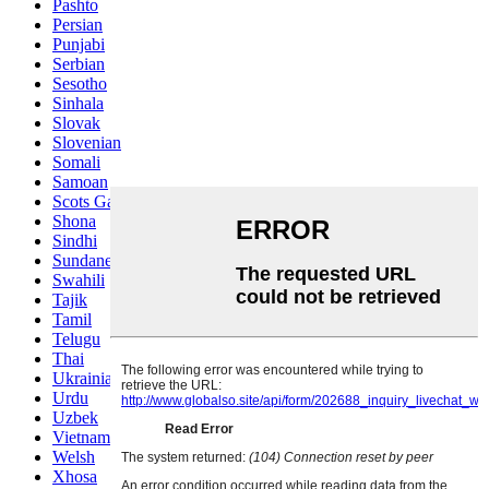
Pashto
Persian
Punjabi
Serbian
Sesotho
Sinhala
Slovak
Slovenian
Somali
Samoan
Scots Gaelic
Shona
Sindhi
Sundanese
Swahili
Tajik
Tamil
Telugu
Thai
Ukrainian
Urdu
Uzbek
Vietnamese
Welsh
Xhosa