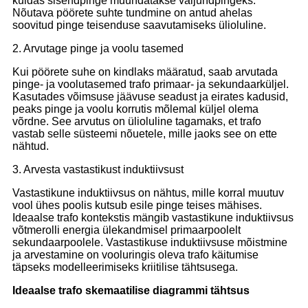
kuidas sisendpinge muundatakse väljundpingeks.
Nõutava pöörete suhte tundmine on antud ahelas
soovitud pinge teisenduse saavutamiseks ülioluline.
2. Arvutage pinge ja voolu tasemed
Kui pöörete suhe on kindlaks määratud, saab arvutada
pinge- ja voolutasemed trafo primaar- ja sekundaarküljel.
Kasutades võimsuse jäävuse seadust ja eirates kadusid,
peaks pinge ja voolu korrutis mõlemal küljel olema
võrdne. See arvutus on ülioluline tagamaks, et trafo
vastab selle süsteemi nõuetele, mille jaoks see on ette
nähtud.
3. Arvesta vastastikust induktiivsust
Vastastikune induktiivsus on nähtus, mille korral muutuv
vool ühes poolis kutsub esile pinge teises mähises.
Ideaalse trafo kontekstis mängib vastastikune induktiivsus
võtmerolli energia ülekandmisel primaarpoolelt
sekundaarpoolele. Vastastikuse induktiivsuse mõistmine
ja arvestamine on vooluringis oleva trafo käitumise
täpseks modelleerimiseks kriitilise tähtsusega.
Ideaalse trafo skemaatilise diagrammi tähtsus