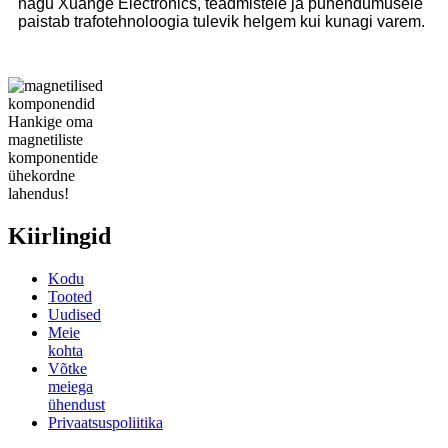
nagu Xuange Electronics, teadmistele ja pühendumusele
paistab trafotehnoloogia tulevik helgem kui kunagi varem.
Hankige oma
magnetiliste
komponentide
ühekordne
lahendus!
Kiirlingid
Kodu
Tooted
Uudised
Meie
kohta
Võtke
meiega
ühendust
Privaatsuspoliitika