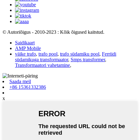
© Autoriõigus - 2010-2023 : Kõik õigused kaitstud.
Saidikaart
AMP Mobile
väike trafo
,
trafo pool
,
trafo südamiku pool
,
Ferriidi
südamikuga transformaator
,
Smps transformer
,
Transformaatori vahetamine
,
Saada meil
+86 15361332386
x