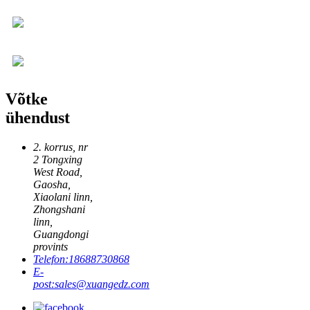
Võtke
ühendust
2. korrus, nr
2 Tongxing
West Road,
Gaosha,
Xiaolani linn,
Zhongshani
linn,
Guangdongi
provints
Telefon:
18688730868
E-
post:
sales@xuangedz.com