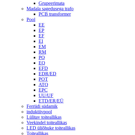
Grupeerimata
Madala sagedusega trafo
PCB transformer
Pool
EE
EP
EF
EI
EM
RM
PQ
EQ
EFD
EDR/ED
POT
ATQ
EPC
UU/UF
ETD/ER/EÜ
Ferriidi südamik
induktiivpool
Lülitav toiteallikas
Veekindel toiteallikas
LED üliõhuke toiteallikas
Toiteallikas