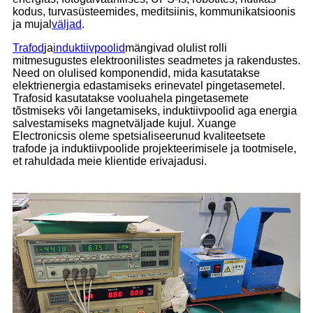
kodus, turvasüsteemides, meditsiinis, kommunikatsioonis
ja mujal
väljad
.
Trafod
ja
induktiivpoolid
mängivad olulist rolli
mitmesugustes elektroonilistes seadmetes ja rakendustes.
Need on olulised komponendid, mida kasutatakse
elektrienergia edastamiseks erinevatel pingetasemetel.
Trafosid kasutatakse vooluahela pingetasemete
tõstmiseks või langetamiseks, induktiivpoolid aga energia
salvestamiseks magnetväljade kujul. Xuange
Electronicsis oleme spetsialiseerunud kvaliteetsete
trafode ja induktiivpoolide projekteerimisele ja tootmisele,
et rahuldada meie klientide erivajadusi.