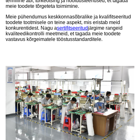
tehniline abi, tõrkeotsing ja hooldusteenused, et tagada
meie toodete tõrgeteta toimimine.
Meie pühendumus keskkonnasõbralike ja kvalifitseeritud
toodete tootmisele on teine ​​aspekt, mis eristab meid
konkurentidest. Nagu a
sertifitseeritud
järgime rangeid
kvaliteedikontrolli meetmeid, et tagada meie toodete
vastavus kõrgeimatele tööstusstandarditele.