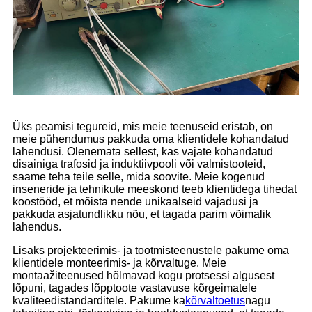
Üks peamisi tegureid, mis meie teenuseid eristab, on
meie pühendumus pakkuda oma klientidele kohandatud
lahendusi. Olenemata sellest, kas vajate kohandatud
disainiga trafosid ja induktiivpooli või valmistooteid,
saame teha teile selle, mida soovite. Meie kogenud
inseneride ja tehnikute meeskond teeb klientidega tihedat
koostööd, et mõista nende unikaalseid vajadusi ja
pakkuda asjatundlikku nõu, et tagada parim võimalik
lahendus.
Lisaks projekteerimis- ja tootmisteenustele pakume oma
klientidele monteerimis- ja kõrvaltuge. Meie
montaažiteenused hõlmavad kogu protsessi algusest
lõpuni, tagades lõpptoote vastavuse kõrgeimatele
kvaliteedistandarditele. Pakume ka
kõrvaltoetus
nagu