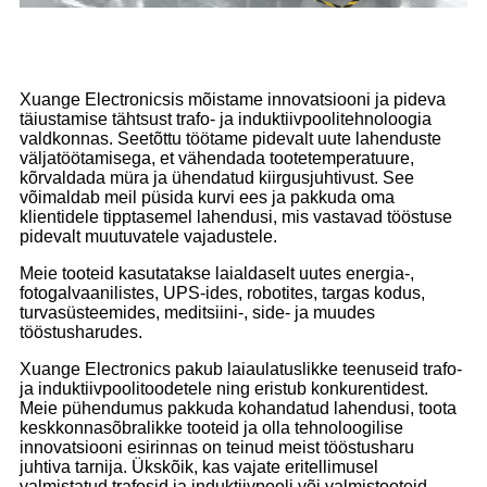
Xuange Electronicsis mõistame innovatsiooni ja pideva
täiustamise tähtsust trafo- ja induktiivpoolitehnoloogia
valdkonnas. Seetõttu töötame pidevalt uute lahenduste
väljatöötamisega, et vähendada tootetemperatuure,
kõrvaldada müra ja ühendatud kiirgusjuhtivust. See
võimaldab meil püsida kurvi ees ja pakkuda oma
klientidele tipptasemel lahendusi, mis vastavad tööstuse
pidevalt muutuvatele vajadustele.
Meie tooteid kasutatakse laialdaselt uutes energia-,
fotogalvaanilistes, UPS-ides, robotites, targas kodus,
turvasüsteemides, meditsiini-, side- ja muudes
tööstusharudes.
Xuange Electronics pakub laiaulatuslikke teenuseid trafo-
ja induktiivpoolitoodetele ning eristub konkurentidest.
Meie pühendumus pakkuda kohandatud lahendusi, toota
keskkonnasõbralikke tooteid ja olla tehnoloogilise
innovatsiooni esirinnas on teinud meist tööstusharu
juhtiva tarnija. Ükskõik, kas vajate eritellimusel
valmistatud trafosid ja induktiivpooli või valmistooteid,