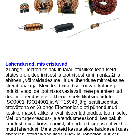
Lahendused, mis eristuvad
Xuange Electronics pakub laiaulatuslikke teenuseid
alates projekteerimisest ja tootmisest kuni montaaži ja
abitoeni, võimaldades meil luua ühenduse mitmekesise
kliendibaasiga. Meie teadmised seisnevad trafode ja
induktiivpoolide tootmises vastavalt meie patenteeritud
disainilahendustele ja kliendi spetsifikatsioonidele.
ISO9001, ISO14001 ja ATF16949 järgi sertifitseeritud
ettevõttena on Xuange Electronics alati pühendunud
keskkonnasõbralike ja kvalifitseeritud toodete tootmisele.
Meil on tugev teadus- ja arendusmeeskond, kes pakub
jahutust, müra kõrvaldamist, ühendatud kiirgusjuhtivust ja
muid lahendusi. Meie tooteid kasutatakse laialdaselt uues
energias, fotogalvaanilises, UPS-is, robotites, nutikas