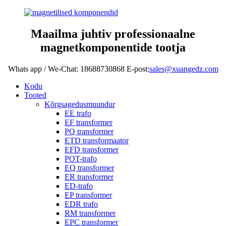
Maailma juhtiv professionaalne
magnetkomponentide tootja
Whats app / We-Chat: 18688730868 E-post:
sales@xuangedz.com
Kodu
Tooted
Kõrgsagedusmuundur
EE trafo
EF transformer
PQ transformer
ETD transformaator
EFD transformer
POT-trafo
EQ transformer
ER transformer
ED-trafo
EP transformer
EDR trafo
RM transformer
EPC transformer