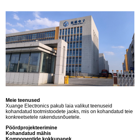
Meie teenused
Xuange Electronics pakub laia valikut teenuseid
kohandatud tootmistoodete jaoks, mis on kohandatud teie
konkreetsetele rakendusnõuetele.
Pöördprojekteerimine
Kohandatud mähis
Komponentide kokkupanek