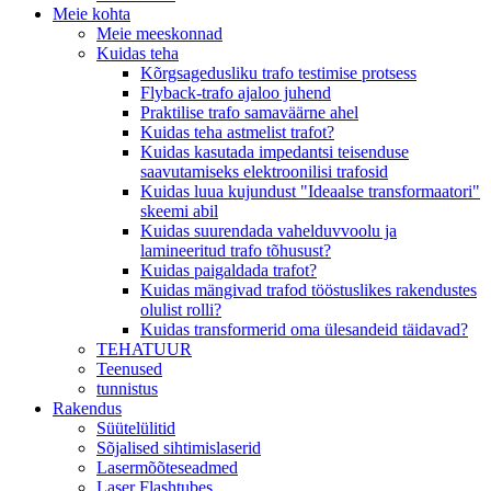
Meie kohta
Meie meeskonnad
Kuidas teha
Kõrgsagedusliku trafo testimise protsess
Flyback-trafo ajaloo juhend
Praktilise trafo samaväärne ahel
Kuidas teha astmelist trafot?
Kuidas kasutada impedantsi teisenduse
saavutamiseks elektroonilisi trafosid
Kuidas luua kujundust "Ideaalse transformaatori"
skeemi abil
Kuidas suurendada vahelduvvoolu ja
lamineeritud trafo tõhusust?
Kuidas paigaldada trafot?
Kuidas mängivad trafod tööstuslikes rakendustes
olulist rolli?
Kuidas transformerid oma ülesandeid täidavad?
TEHATUUR
Teenused
tunnistus
Rakendus
Süütelülitid
Sõjalised sihtimislaserid
Lasermõõteseadmed
Laser Flashtubes