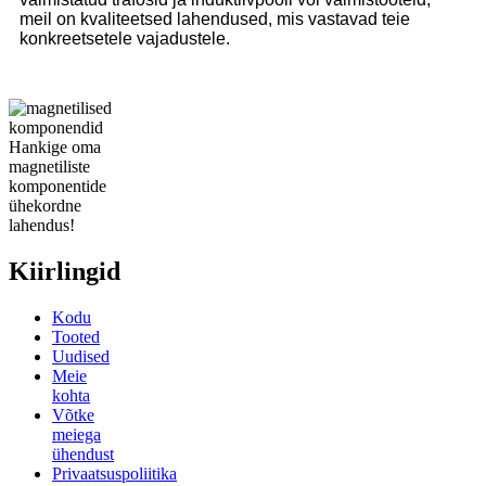
meil on kvaliteetsed lahendused, mis vastavad teie
konkreetsetele vajadustele.
Hankige oma
magnetiliste
komponentide
ühekordne
lahendus!
Kiirlingid
Kodu
Tooted
Uudised
Meie
kohta
Võtke
meiega
ühendust
Privaatsuspoliitika