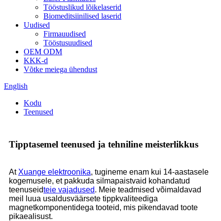
Tööstuslikud lõikelaserid
Biomeditsiinilised laserid
Uudised
Firmauudised
Tööstusuudised
OEM ODM
KKK-d
Võtke meiega ühendust
English
Kodu
Teenused
Tipptasemel teenused ja tehniline meisterlikkus
At
Xuange elektroonika
, tugineme enam kui 14-aastasele
kogemusele, et pakkuda silmapaistvaid kohandatud
teenuseid
teie vajadused
. Meie teadmised võimaldavad
meil luua usaldusväärsete tippkvaliteediga
magnetkomponentidega tooteid, mis pikendavad toote
pikaealisust.