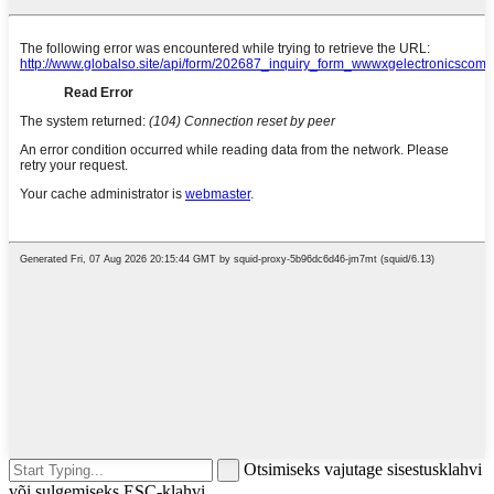
Otsimiseks vajutage sisestusklahvi
või sulgemiseks ESC-klahvi