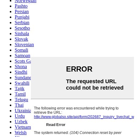
Norwegian
Pashto
Persian
Punjabi
Serbian
Sesotho
Sinhala
Slovak
Slovenian
Somali
Samoan
Scots Gaelic
Shona
Sindhi
Sundanese
Swahili
Tajik
Tamil
Telugu
Thai
Ukrainian
Urdu
Uzbek
Vietnamese
Welsh