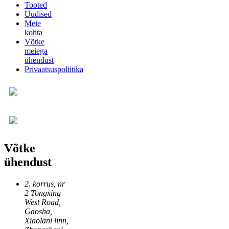
Tooted
Uudised
Meie
kohta
Võtke
meiega
ühendust
Privaatsuspoliitika
Võtke
ühendust
2. korrus, nr
2 Tongxing
West Road,
Gaosha,
Xiaolani linn,