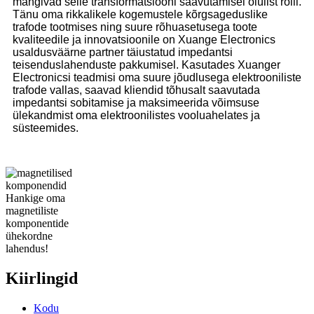
mängivad selle transformatsiooni saavutamisel olulist rolli.
Tänu oma rikkalikele kogemustele kõrgsageduslike
trafode tootmises ning suure rõhuasetusega toote
kvaliteedile ja innovatsioonile on Xuange Electronics
usaldusväärne partner täiustatud impedantsi
teisenduslahenduste pakkumisel. Kasutades Xuanger
Electronicsi teadmisi oma suure jõudlusega elektrooniliste
trafode vallas, saavad kliendid tõhusalt saavutada
impedantsi sobitamise ja maksimeerida võimsuse
ülekandmist oma elektroonilistes vooluahelates ja
süsteemides.
Hankige oma
magnetiliste
komponentide
ühekordne
lahendus!
Kiirlingid
Kodu