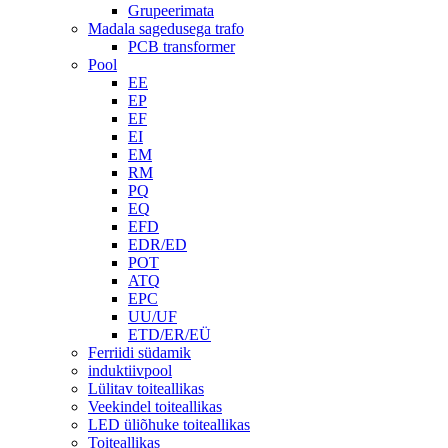
Grupeerimata
Madala sagedusega trafo
PCB transformer
Pool
EE
EP
EF
EI
EM
RM
PQ
EQ
EFD
EDR/ED
POT
ATQ
EPC
UU/UF
ETD/ER/EÜ
Ferriidi südamik
induktiivpool
Lülitav toiteallikas
Veekindel toiteallikas
LED üliõhuke toiteallikas
Toiteallikas