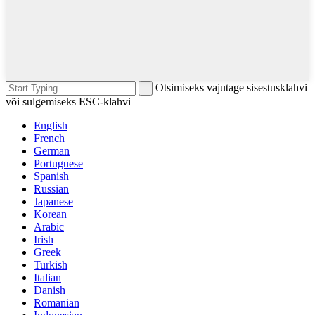
Otsimiseks vajutage sisestusklahvi
või sulgemiseks ESC-klahvi
English
French
German
Portuguese
Spanish
Russian
Japanese
Korean
Arabic
Irish
Greek
Turkish
Italian
Danish
Romanian