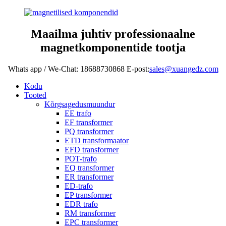
Maailma juhtiv professionaalne
magnetkomponentide tootja
Whats app / We-Chat: 18688730868 E-post:
sales@xuangedz.com
Kodu
Tooted
Kõrgsagedusmuundur
EE trafo
EF transformer
PQ transformer
ETD transformaator
EFD transformer
POT-trafo
EQ transformer
ER transformer
ED-trafo
EP transformer
EDR trafo
RM transformer
EPC transformer