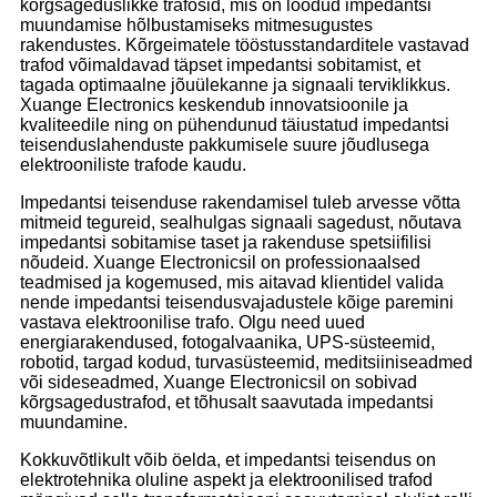
kõrgsageduslikke trafosid, mis on loodud impedantsi
muundamise hõlbustamiseks mitmesugustes
rakendustes. Kõrgeimatele tööstusstandarditele vastavad
trafod võimaldavad täpset impedantsi sobitamist, et
tagada optimaalne jõuülekanne ja signaali terviklikkus.
Xuange Electronics keskendub innovatsioonile ja
kvaliteedile ning on pühendunud täiustatud impedantsi
teisenduslahenduste pakkumisele suure jõudlusega
elektrooniliste trafode kaudu.
Impedantsi teisenduse rakendamisel tuleb arvesse võtta
mitmeid tegureid, sealhulgas signaali sagedust, nõutava
impedantsi sobitamise taset ja rakenduse spetsiifilisi
nõudeid. Xuange Electronicsil on professionaalsed
teadmised ja kogemused, mis aitavad klientidel valida
nende impedantsi teisendusvajadustele kõige paremini
vastava elektroonilise trafo. Olgu need uued
energiarakendused, fotogalvaanika, UPS-süsteemid,
robotid, targad kodud, turvasüsteemid, meditsiiniseadmed
või sideseadmed, Xuange Electronicsil on sobivad
kõrgsagedustrafod, et tõhusalt saavutada impedantsi
muundamine.
Kokkuvõtlikult võib öelda, et impedantsi teisendus on
elektrotehnika oluline aspekt ja elektroonilised trafod