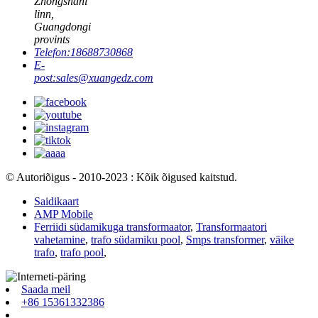
Zhongshani
linn,
Guangdongi
provints
Telefon:
18688730868
E-
post:
sales@xuangedz.com
© Autoriõigus - 2010-2023 : Kõik õigused kaitstud.
Saidikaart
AMP Mobile
Ferriidi südamikuga transformaator
,
Transformaatori
vahetamine
,
trafo südamiku pool
,
Smps transformer
,
väike
trafo
,
trafo pool
,
Saada meil
+86 15361332386