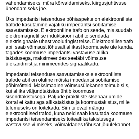
vähendamiseks, müra kõrvaldamiseks, kiirgusjuhtivuse
ühendamiseks jne.
Üks impedantsi teisenduse põhiaspekte on elektrooniliste
trafode kasutamine vajaliku impedantsi sobitamise
saavutamiseks. Elektrooniline trafo on seade, mis suudab
elektromagnetilise induktsiooni abil teisendada
elektrisignaale ühest vooluringist teise. Elektroonilise trafo
abil saab võimsust tõhusalt allikast koormusele üle kanda,
tagades koormuse impedantsi vastavuse allika
takistusega, maksimeerides seeläbi võimsuse
ülekandmist ja minimeerides signaalikadu.
Impedantsi teisenduse saavutamiseks elektrooniliste
trafode abil on oluline mõista impedantsi sobitamise
põhimõtteid. Maksimaalne võimsusülekanne toimub siis,
kui allika väljundtakistus ühtib koormuse
sisendtakistusega. Paljude praktiliste stsenaariumide
korral ei kattu aga allikatakistus ja koormustakistus, mille
tulemuseks on toitekadu. Siin tulevad mängu
elektroonilised trafod, kuna neid saab kasutada koormuse
impedantsi teisendamiseks toiteallika takistusega
vastavusse viimiseks, võimaldades tõhusat jõuülekannet.