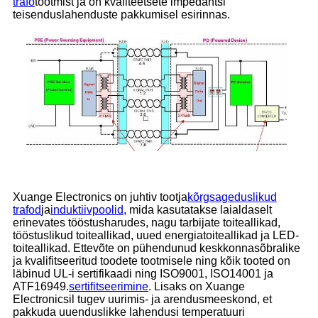
trafo
tootmist ja on kvaliteetsete impedantsi
teisenduslahenduste pakkumisel esirinnas.
Xuange Electronics on juhtiv tootja
kõrgsageduslikud
trafod
ja
induktiivpoolid
, mida kasutatakse laialdaselt
erinevates tööstusharudes, nagu tarbijate toiteallikad,
tööstuslikud toiteallikad, uued energiatoiteallikad ja LED-
toiteallikad. Ettevõte on pühendunud keskkonnasõbralike
ja kvalifitseeritud toodete tootmisele ning kõik tooted on
läbinud UL-i sertifikaadi ning ISO9001, ISO14001 ja
ATF16949.
sertifitseerimine
. Lisaks on Xuange
Electronicsil tugev uurimis- ja arendusmeeskond, et
pakkuda uuenduslikke lahendusi temperatuuri