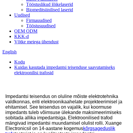
Tööstuslikud lõikelaserid
Biomeditsiinilised laserid
Uudised
Firmauudised
Tööstusuudised
OEM ODM
KKK-d
Võtke meiega ühendust
English
Kodu
Kuidas kasutada impedantsi teisenduse saavutamiseks
elektroonilisi trafosid
Impedantsi teisendus on oluline mõiste elektrotehnika
valdkonnas, eriti elektroonikaahelate projekteerimisel ja
ehitamisel. See teisendus on vajalik, kui koormuse
impedants tuleb võimsuse ülekande maksimeerimiseks
sobitada allika impedantsiga. Elektroonilised trafod
mängivad impedantsi muundamisel olulist rolli. Xuange
Electronicsil on 14-aastane kogemus
kõrgsageduslik