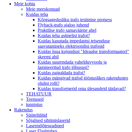
Meie kohta
Meie meeskonnad
Kuidas teha
Kõrgsagedusliku trafo testimise protsess
Flyback-trafo ajaloo juhend
Praktilise trafo samaväärne ahel
Kuidas teha astmelist trafot?
Kuidas kasutada impedantsi teisenduse
saavutamiseks elektroonilisi trafosid
Kuidas luua kujundust "Ideaalse transformaatori"
skeemi abil
Kuidas suurendada vahelduvvoolu ja
lamineeritud trafo tõhusust?
Kuidas paigaldada trafot?
Kuidas mängivad trafod tööstuslikes rakendustes
olulist rolli?
Kuidas transformerid oma ülesandeid täidavad?
TEHATUUR
Teenused
tunnistus
Rakendus
Süütelülitid
Sõjalised sihtimislaserid
Lasermõõteseadmed
Laser Flashtubes