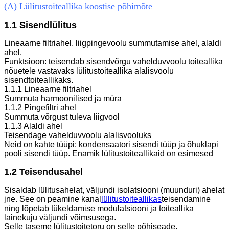
(A) Lülitustoiteallika koostise põhimõte
1.1 Sisendlülitus
Lineaarne filtriahel, liigpingevoolu summutamise ahel, alaldi
ahel.
Funktsioon: teisendab sisendvõrgu vahelduvvoolu toiteallika
nõuetele vastavaks lülitustoiteallika alalisvoolu
sisendtoiteallikaks.
1.1.1 Lineaarne filtriahel
Summuta harmoonilised ja müra
1.1.2 Pingefiltri ahel
Summuta võrgust tuleva liigvool
1.1.3 Alaldi ahel
Teisendage vahelduvvoolu alalisvooluks
Neid on kahte tüüpi: kondensaatori sisendi tüüp ja õhuklapi
pooli sisendi tüüp. Enamik lülitustoiteallikaid on esimesed
1.2 Teisendusahel
Sisaldab lülitusahelat, väljundi isolatsiooni (muunduri) ahelat
jne. See on peamine kanal
lülitustoiteallikas
teisendamine
ning lõpetab tükeldamise modulatsiooni ja toiteallika
lainekuju väljundi võimsusega.
Selle taseme lülitustoitetoru on selle põhiseade.