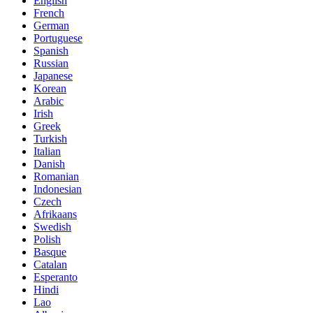
English
French
German
Portuguese
Spanish
Russian
Japanese
Korean
Arabic
Irish
Greek
Turkish
Italian
Danish
Romanian
Indonesian
Czech
Afrikaans
Swedish
Polish
Basque
Catalan
Esperanto
Hindi
Lao