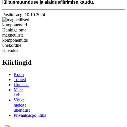
lülitusmuunduse ja alaldusfiltrimise kaudu.
Postitusaeg: 10.10.2024
Hankige oma
magnetiliste
komponentide
ühekordne
lahendus!
Kiirlingid
Kodu
Tooted
Uudised
Meie
kohta
Võtke
meiega
ühendust
Privaatsuspoliitika