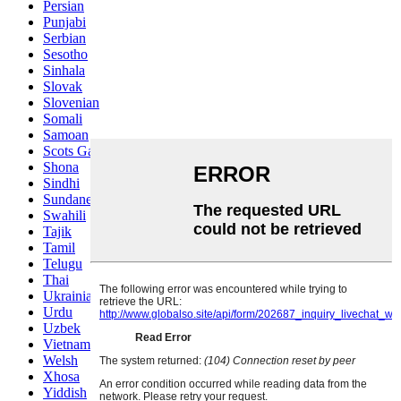
Persian
Punjabi
Serbian
Sesotho
Sinhala
Slovak
Slovenian
Somali
Samoan
Scots Gaelic
Shona
Sindhi
Sundanese
Swahili
Tajik
Tamil
Telugu
Thai
Ukrainian
Urdu
Uzbek
Vietnamese
Welsh
Xhosa
Yiddish