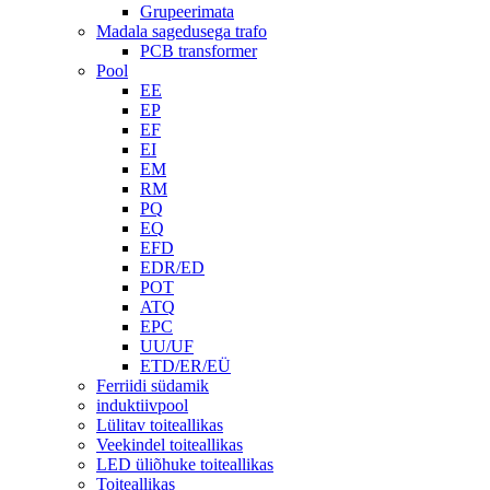
Grupeerimata
Madala sagedusega trafo
PCB transformer
Pool
EE
EP
EF
EI
EM
RM
PQ
EQ
EFD
EDR/ED
POT
ATQ
EPC
UU/UF
ETD/ER/EÜ
Ferriidi südamik
induktiivpool
Lülitav toiteallikas
Veekindel toiteallikas
LED üliõhuke toiteallikas
Toiteallikas