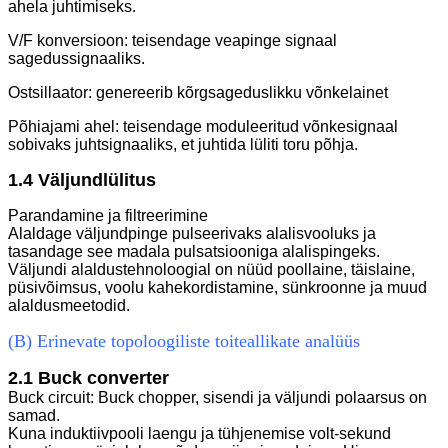
ahela juhtimiseks.
V/F konversioon: teisendage veapinge signaal
sagedussignaaliks.
Ostsillaator: genereerib kõrgsageduslikku võnkelainet
Põhiajami ahel: teisendage moduleeritud võnkesignaal
sobivaks juhtsignaaliks, et juhtida lüliti toru põhja.
1.4 Väljundlülitus
Parandamine ja filtreerimine
Alaldage väljundpinge pulseerivaks alalisvooluks ja
tasandage see madala pulsatsiooniga alalispingeks.
Väljundi alaldustehnoloogial on nüüd poollaine, täislaine,
püsivõimsus, voolu kahekordistamine, sünkroonne ja muud
alaldusmeetodid.
(B) Erinevate topoloogiliste toiteallikate analüüs
2.1 Buck converter
Buck circuit: Buck chopper, sisendi ja väljundi polaarsus on
samad.
Kuna induktiivpooli laengu ja tühjenemise volt-sekund