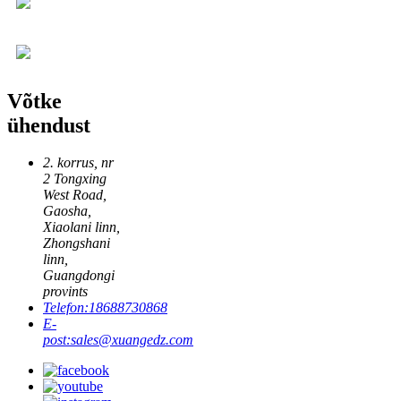
Võtke
ühendust
2. korrus, nr
2 Tongxing
West Road,
Gaosha,
Xiaolani linn,
Zhongshani
linn,
Guangdongi
provints
Telefon:
18688730868
E-
post:
sales@xuangedz.com