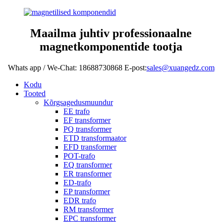
Maailma juhtiv professionaalne
magnetkomponentide tootja
Whats app / We-Chat: 18688730868 E-post:
sales@xuangedz.com
Kodu
Tooted
Kõrgsagedusmuundur
EE trafo
EF transformer
PQ transformer
ETD transformaator
EFD transformer
POT-trafo
EQ transformer
ER transformer
ED-trafo
EP transformer
EDR trafo
RM transformer
EPC transformer