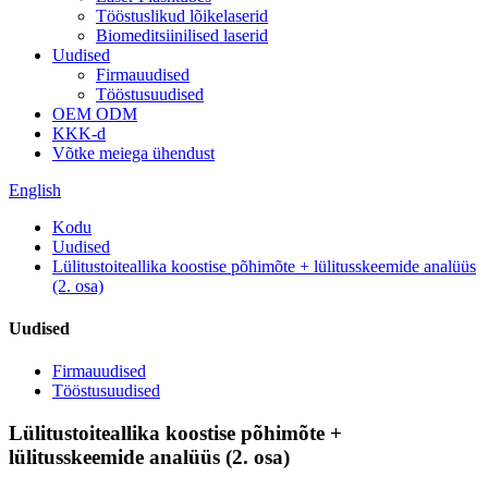
Tööstuslikud lõikelaserid
Biomeditsiinilised laserid
Uudised
Firmauudised
Tööstusuudised
OEM ODM
KKK-d
Võtke meiega ühendust
English
Kodu
Uudised
Lülitustoiteallika koostise põhimõte + lülitusskeemide analüüs
(2. osa)
Uudised
Firmauudised
Tööstusuudised
Lülitustoiteallika koostise põhimõte +
lülitusskeemide analüüs (2. osa)