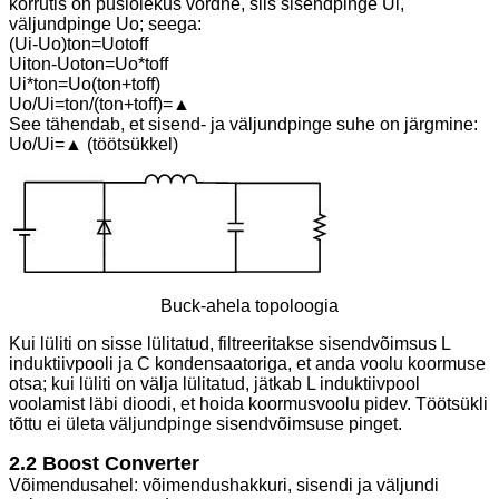
korrutis on püsiolekus võrdne, siis sisendpinge Ui,
väljundpinge Uo; seega:
(Ui-Uo)ton=Uotoff
Uiton-Uoton=Uo*toff
Ui*ton=Uo(ton+toff)
Uo/Ui=ton/(ton+toff)=▲
See tähendab, et sisend- ja väljundpinge suhe on järgmine:
Uo/Ui=▲ (töötsükkel)
Buck-ahela topoloogia
Kui lüliti on sisse lülitatud, filtreeritakse sisendvõimsus L
induktiivpooli ja C kondensaatoriga, et anda voolu koormuse
otsa; kui lüliti on välja lülitatud, jätkab L induktiivpool
voolamist läbi dioodi, et hoida koormusvoolu pidev. Töötsükli
tõttu ei ületa väljundpinge sisendvõimsuse pinget.
2.2 Boost Converter
Võimendusahel: võimendushakkuri, sisendi ja väljundi