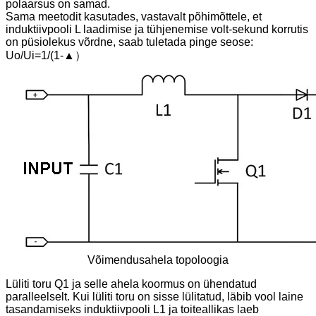
polaarsus on samad.
Sama meetodit kasutades, vastavalt põhimõttele, et
induktiivpooli L laadimise ja tühjenemise volt-sekund korrutis
on püsiolekus võrdne, saab tuletada pinge seose:
Uo/Ui=1/(1-▲）
Võimendusahela topoloogia
Lüliti toru Q1 ja selle ahela koormus on ühendatud
paralleelselt. Kui lüliti toru on sisse lülitatud, läbib vool laine
tasandamiseks induktiivpooli L1 ja toiteallikas laeb