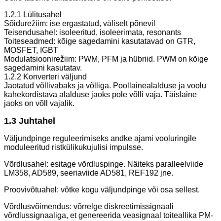
1.2.1 Lülitusahel
Sõidurežiim: ise ergastatud, väliselt põnevil
Teisendusahel: isoleeritud, isoleerimata, resonants
Toiteseadmed: kõige sagedamini kasutatavad on GTR,
MOSFET, IGBT
Modulatsioonirežiim: PWM, PFM ja hübriid. PWM on kõige
sagedamini kasutatav.
1.2.2 Konverteri väljund
Jaotatud võllivabaks ja võlliga. Poollainealalduse ja voolu
kahekordistava alalduse jaoks pole võlli vaja. Täislaine
jaoks on võll vajalik.
1.3 Juhtahel
Väljundpinge reguleerimiseks andke ajami vooluringile
moduleeritud ristkülikukujulisi impulsse.
Võrdlusahel: esitage võrdluspinge. Näiteks paralleelviide
LM358, AD589, seeriaviide AD581, REF192 jne.
Proovivõtuahel: võtke kogu väljundpinge või osa sellest.
Võrdlusvõimendus: võrrelge diskreetimissignaali
võrdlussignaaliga, et genereerida veasignaal toiteallika PM-