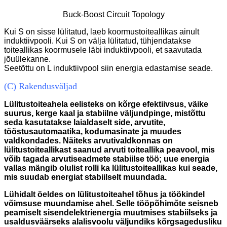
Buck-Boost Circuit Topology
Kui S on sisse lülitatud, laeb koormustoiteallikas ainult
induktiivpooli. Kui S on välja lülitatud, tühjendatakse
toiteallikas koormusele läbi induktiivpooli, et saavutada
jõuülekanne.
Seetõttu on L induktiivpool siin energia edastamise seade.
(C) Rakendusväljad
Lülitustoiteahela eelisteks on kõrge efektiivsus, väike
suurus, kerge kaal ja stabiilne väljundpinge, mistõttu
seda kasutatakse laialdaselt side, arvutite,
tööstusautomaatika, kodumasinate ja muudes
valdkondades. Näiteks arvutivaldkonnas on
lülitustoiteallikast saanud arvuti toiteallika peavool, mis
võib tagada arvutiseadmete stabiilse töö; uue energia
vallas mängib olulist rolli ka lülitustoiteallikas kui seade,
mis suudab energiat stabiilselt muundada.
Lühidalt öeldes on lülitustoiteahel tõhus ja töökindel
võimsuse muundamise ahel. Selle tööpõhimõte seisneb
peamiselt sisendelektrienergia muutmises stabiilseks ja
usaldusväärseks alalisvoolu väljundiks kõrgsagedusliku