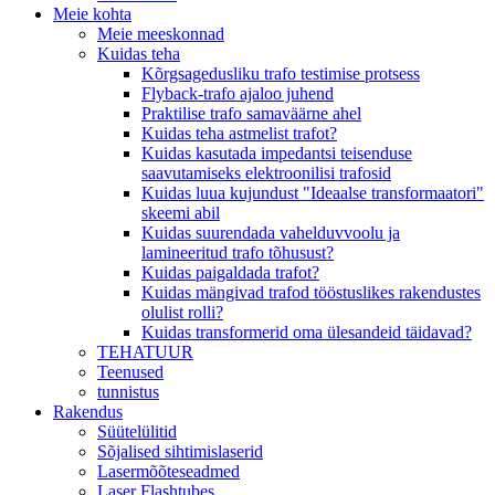
Meie kohta
Meie meeskonnad
Kuidas teha
Kõrgsagedusliku trafo testimise protsess
Flyback-trafo ajaloo juhend
Praktilise trafo samaväärne ahel
Kuidas teha astmelist trafot?
Kuidas kasutada impedantsi teisenduse
saavutamiseks elektroonilisi trafosid
Kuidas luua kujundust "Ideaalse transformaatori"
skeemi abil
Kuidas suurendada vahelduvvoolu ja
lamineeritud trafo tõhusust?
Kuidas paigaldada trafot?
Kuidas mängivad trafod tööstuslikes rakendustes
olulist rolli?
Kuidas transformerid oma ülesandeid täidavad?
TEHATUUR
Teenused
tunnistus
Rakendus
Süütelülitid
Sõjalised sihtimislaserid
Lasermõõteseadmed
Laser Flashtubes