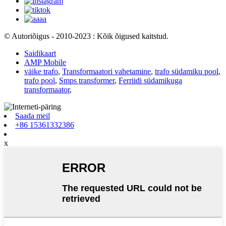
© Autoriõigus - 2010-2023 : Kõik õigused kaitstud.
Saidikaart
AMP Mobile
väike trafo
,
Transformaatori vahetamine
,
trafo südamiku pool
,
trafo pool
,
Smps transformer
,
Ferriidi südamikuga
transformaator
,
Saada meil
+86 15361332386
x