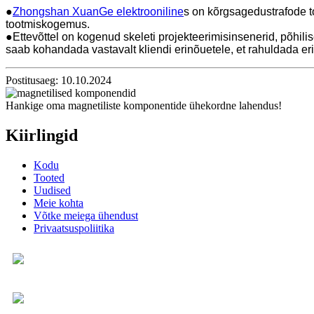
●
Zhongshan XuanGe elektrooniline
s on kõrgsagedustrafode t
tootmiskogemus.
●Ettevõttel on kogenud skeleti projekteerimisinsenerid, põhil
saab kohandada vastavalt kliendi erinõuetele, et rahuldada eri
Postitusaeg: 10.10.2024
Hankige oma magnetiliste komponentide ühekordne lahendus!
Kiirlingid
Kodu
Tooted
Uudised
Meie kohta
Võtke meiega ühendust
Privaatsuspoliitika