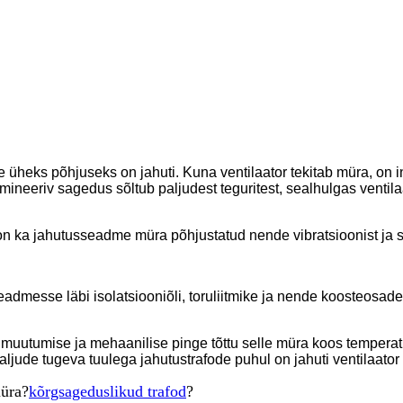
 üheks põhjuseks on jahuti. Kuna ventilaator tekitab müra, on i
eeriv sagedus sõltub paljudest teguritest, sealhulgas ventilaat
ka jahutusseadme müra põhjustatud nende vibratsioonist ja sel
admesse läbi isolatsiooniõli, toruliitmike ja nende koosteosade
utumise ja mehaanilise pinge tõttu selle müra koos temperat
ude tugeva tuulega jahutustrafode puhul on jahuti ventilaator i
müra?
kõrgsageduslikud trafod
?