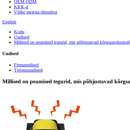
OEM ODM
KKK-d
Võtke meiega ühendust
English
Kodu
Uudised
Millised on peamised tegurid, mis põhjustavad kõrgsagedustra
Uudised
Firmauudised
Tööstusuudised
Millised on peamised tegurid, mis põhjustavad kõrg