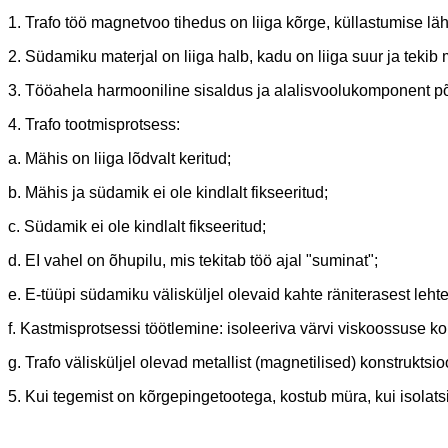
1. Trafo töö magnetvoo tihedus on liiga kõrge, küllastumise lä
2. Südamiku materjal on liiga halb, kadu on liiga suur ja tekib 
3. Tööahela harmooniline sisaldus ja alalisvoolukomponent p
4. Trafo tootmisprotsess:
a. Mähis on liiga lõdvalt keritud;
b. Mähis ja südamik ei ole kindlalt fikseeritud;
c. Südamik ei ole kindlalt fikseeritud;
d. EI vahel on õhupilu, mis tekitab töö ajal "suminat";
e. E-tüüpi südamiku välisküljel olevaid kahte räniterasest lehte 
f. Kastmisprotsessi töötlemine: isoleeriva värvi viskoossuse kon
g. Trafo välisküljel olevad metallist (magnetilised) konstruktsio
5. Kui tegemist on kõrgepingetootega, kostub müra, kui isolats