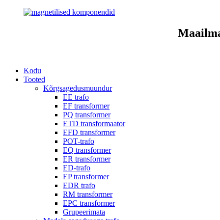
Maailma
Kodu
Tooted
Kõrgsagedusmuundur
EE trafo
EF transformer
PQ transformer
ETD transformaator
EFD transformer
POT-trafo
EQ transformer
ER transformer
ED-trafo
EP transformer
EDR trafo
RM transformer
EPC transformer
Grupeerimata