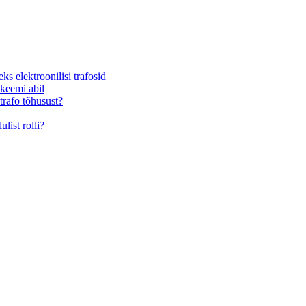
s elektroonilisi trafosid
skeemi abil
trafo tõhusust?
list rolli?