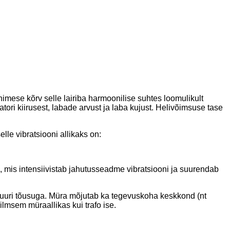
nimese kõrv selle lairiba harmoonilise suhtes loomulikult
ori kiirusest, labade arvust ja laba kujust. Helivõimsuse tase
le vibratsiooni allikaks on:
, mis intensiivistab jahutusseadme vibratsiooni ja suurendab
uuri tõusuga. Müra mõjutab ka tegevuskoha keskkond (nt
lmsem müraallikas kui trafo ise.