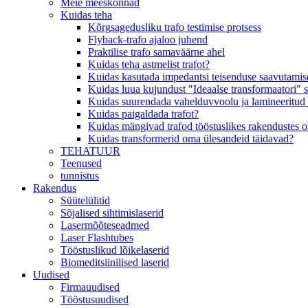
Meie meeskonnad
Kuidas teha
Kõrgsagedusliku trafo testimise protsess
Flyback-trafo ajaloo juhend
Praktilise trafo samaväärne ahel
Kuidas teha astmelist trafot?
Kuidas kasutada impedantsi teisenduse saavutamisek
Kuidas luua kujundust "Ideaalse transformaatori" 
Kuidas suurendada vahelduvvoolu ja lamineeritud 
Kuidas paigaldada trafot?
Kuidas mängivad trafod tööstuslikes rakendustes olu
Kuidas transformerid oma ülesandeid täidavad?
TEHATUUR
Teenused
tunnistus
Rakendus
Süütelülitid
Sõjalised sihtimislaserid
Lasermõõteseadmed
Laser Flashtubes
Tööstuslikud lõikelaserid
Biomeditsiinilised laserid
Uudised
Firmauudised
Tööstusuudised