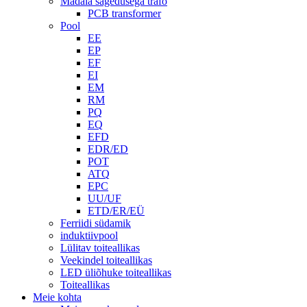
Madala sagedusega trafo
PCB transformer
Pool
EE
EP
EF
EI
EM
RM
PQ
EQ
EFD
EDR/ED
POT
ATQ
EPC
UU/UF
ETD/ER/EÜ
Ferriidi südamik
induktiivpool
Lülitav toiteallikas
Veekindel toiteallikas
LED üliõhuke toiteallikas
Toiteallikas
Meie kohta