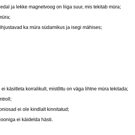
hedal ja lekke magnetvoog on liiga suur, mis tekitab müra;
müra;
õhjustavad ka müra südamikus ja isegi mähises;
ei käsitleta korralikult, mistõttu on väga lihtne müra tekitada;
troll;
oniosad ei ole kindlalt kinnitatud;
iooniga ei käidelda hästi.