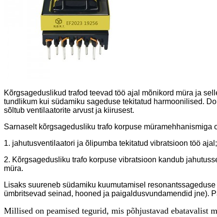
Kõrgsageduslikud trafod teevad töö ajal mõnikord müra ja selle
tundlikum kui südamiku sageduse tekitatud harmoonilised. Domin
sõltub ventilaatorite arvust ja kiirusest.
Sarnaselt kõrgsagedusliku trafo korpuse müramehhanismiga on 
1. jahutusventilaatori ja õlipumba tekitatud vibratsioon töö ajal;
2. Kõrgsagedusliku trafo korpuse vibratsioon kandub jahutusse
müra.
Lisaks suureneb südamiku kuumutamisel resonantssageduse mu
ümbritsevad seinad, hooned ja paigaldusvundamendid jne). Palj
Millised on peamised tegurid, mis põhjustavad ebatavalist 