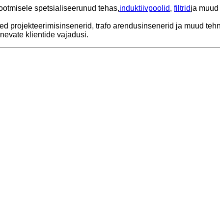
ootmisele spetsialiseerunud tehas,
induktiivpoolid
,
filtrid
ja muud 
ised projekteerimisinsenerid, trafo arendusinsenerid ja muud te
nevate klientide vajadusi.