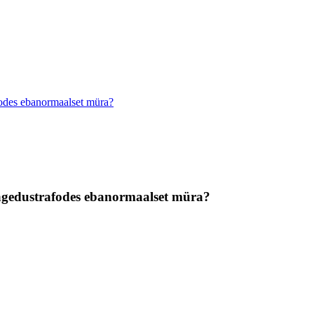
fodes ebanormaalset müra?
sagedustrafodes ebanormaalset müra?